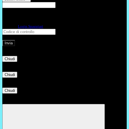
E-mail
Verrà inviato un messaggio
all'indirizzo indicato con le istruzioni necessarie.
Non hai una e-mail associata al nome utente? Effettua il reset della password
tramite la
Login Spaggiari
E-mail inviata, si prega di controllare la casella di posta elettronica!
Errore
Chiudi
Successo
Chiudi
Informazione
Chiudi
Attendere...
Attendere il completamento dell'operazione...