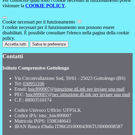
Per conoscere quali sono i cookie necessari al funzionamento potete
visionare la
COOKIE POLICY
.
Cookie necessari per il funzionamento
I cookie necessari per il funzionamento non possono essere
disabilitati. È possibile consultare l'elenco nella pagina della cookie
policy.
Accetta tutti
Salva le preferenze
Contatti
Istituto Comprensivo Gottolengo
Via Circonvallazione Sud, 59/61 - 25023 Gottolengo (BS)
Tel:
030951106
Email:
bsic899007@istruzione.it
Link per inviare una mail
PEC:
bsic899007@pec.istruzione.it
Link per inviare una mail
C.F.: 88003510174
Codice Univoco Ufficio: UFP5LK
Codice iPA: istsc_bsic899007
Matricola INPS: 1508340643
IBAN Banca d'Italia IT86G0100004306TU0000008587