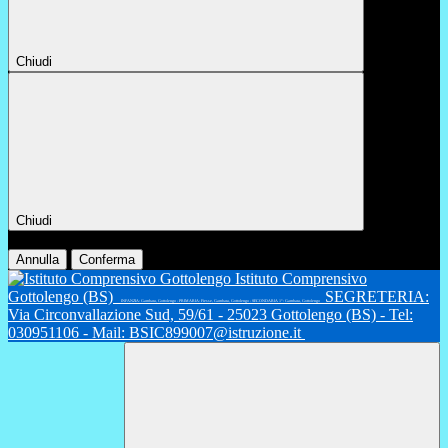
Chiudi
Chiudi
Conferma
Annulla
Conferma
Istituto Comprensivo
Gottolengo (BS)
SEGRETERIA:
INFANZIA: Gambara, Gottolengo - PRIMARIA: Fiesse, Gambara, Gottolengo - SECONDARIA 1°: Gambara, Gottolengo
Via Circonvallazione Sud, 59/61 - 25023 Gottolengo (BS) - Tel:
030951106 - Mail: BSIC899007@istruzione.it