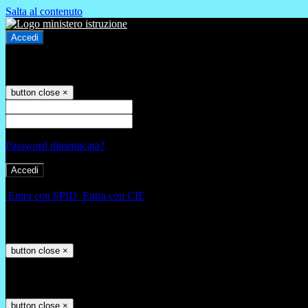
Salta al contenuto
Accedi
Accedi
button close
×
Nome Utente
Password
Password dimenticata?
-
Entra con SPID
Entra con CIE
Seleziona utente
button close
×
Recupero password
button close
×