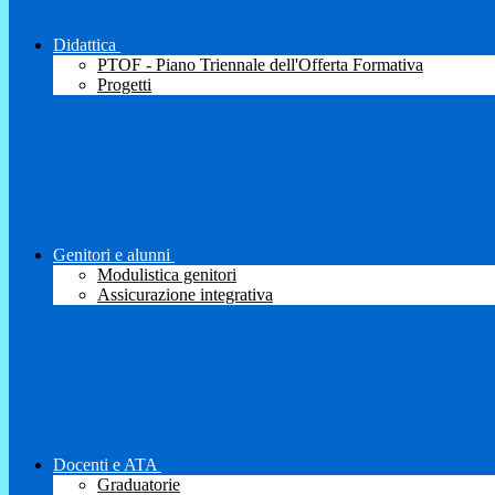
Didattica
PTOF - Piano Triennale dell'Offerta Formativa
Progetti
Genitori e alunni
Modulistica genitori
Assicurazione integrativa
Docenti e ATA
Graduatorie