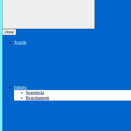
close
Scuole
Istituto
Segreteria
Regolamenti