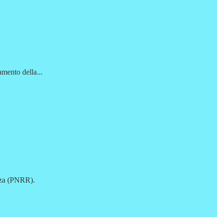
mento della...
enza (PNRR).