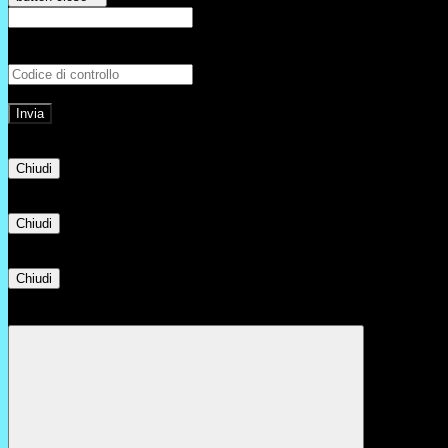
E-mail
Verrà inviato un messaggio all'indirizz
Non hai una e-mail associata al nome utente? Effettua il reset della password tram
E-mail inviata, si prega di controllare la casella di posta elettronica!
Errore
Chiudi
Successo
Chiudi
Informazione
Chiudi
Attendere...
Attendere il completamento dell'operazione...