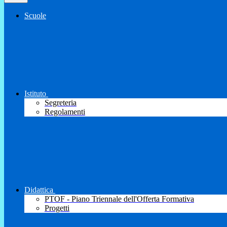
Scuole
Istituto
Segreteria
Regolamenti
Didattica
PTOF - Piano Triennale dell'Offerta Formativa
Progetti