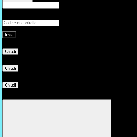
E-mail
Verrà inviato un messaggio all'indirizz
Non hai una e-mail associata al nome utente? Effettua il reset della password tram
E-mail inviata, si prega di controllare la casella di posta elettronica!
Errore
Chiudi
Successo
Chiudi
Informazione
Chiudi
Attendere...
Attendere il completamento dell'operazione...