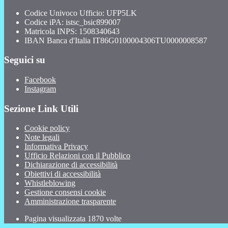
Codice Univoco Ufficio: UFP5LK
Codice iPA: istsc_bsic899007
Matricola INPS: 1508340643
IBAN Banca d'Italia IT86G0100004306TU0000008587
Seguici su
Facebook
Instagram
Sezione Link Utili
Cookie policy
Note legali
Informativa Privacy
Ufficio Relazioni con il Pubblico
Dichiarazione di accessibilità
Obiettivi di accessibilità
Whistleblowing
Gestione consensi cookie
Amministrazione trasparente
Pagina visualizzata
1870
volte