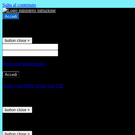
Salta al contenuto
Accedi
Accedi
button close
×
Nome Utente
Password
Password dimenticata?
-
Entra con SPID
Entra con CIE
Seleziona utente
button close
×
Recupero password
button close
×