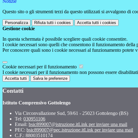
Notizie
Questo sito o gli strumenti terzi da questo utilizzati si avvalgono di coo
Personalizza
Rifiuta tutti
i cookies
Accetta tutti
i cookies
Gestione cookie
In questa schermata è possibile scegliere quali cookie consentire.
I cookie necessari sono quelli che consentono il funzionamento della pi
Per conoscere quali sono i cookie necessari al funzionamento potete v
Cookie necessari per il funzionamento
I cookie necessari per il funzionamento non possono essere disabilitati.
Accetta tutti
Salva le preferenze
Contatti
Istituto Comprensivo Gottolengo
Via Circonvallazione Sud, 59/61 - 25023 Gottolengo (BS)
Tel:
030951106
Email:
bsic899007@istruzione.it
Link per inviare una mail
PEC:
bsic899007@pec.istruzione.it
Link per inviare una mail
C.F.: 88003510174