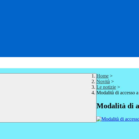
Home
>
Novità
>
Le notizie
>
Modalità di accesso 
Modalità di 