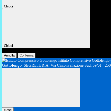
Chiudi
Chiudi
Conferma
Annulla
Conferma
Istituto Comprensivo Gottolengo
Gottolengo
SEGRETERIA: Via Circonvallazione Sud, 59/61 - 2502
close