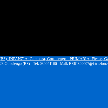
INFANZIA: Gambara, Gottolengo - PRIMARIA: Fiesse, G
 (BS)
3 Gottolengo (BS) - Tel: 030951106 - Mail: BSIC899007@istruzione