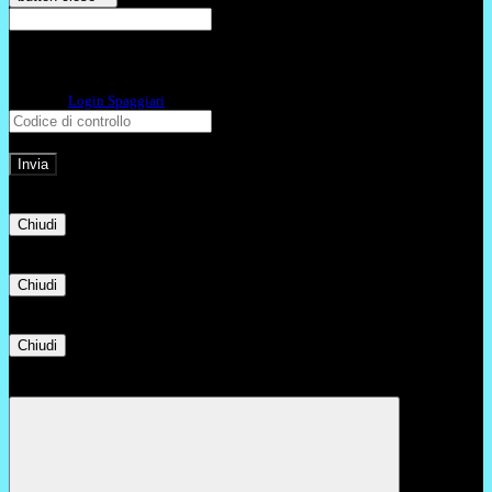
E-mail
Verrà inviato un messaggio
all'indirizzo indicato con le istruzioni necessarie.
Non hai una e-mail associata al nome utente? Effettua il reset della password
tramite la
Login Spaggiari
E-mail inviata, si prega di controllare la casella di posta elettronica!
Errore
Chiudi
Successo
Chiudi
Informazione
Chiudi
Attendere...
Attendere il completamento dell'operazione...