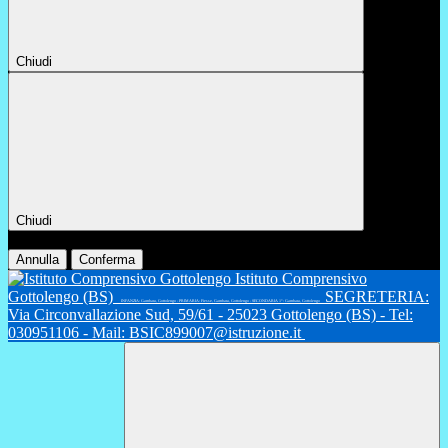
Chiudi
Chiudi
Conferma
Annulla
Conferma
Istituto Comprensivo
Gottolengo (BS)
SEGRETERIA:
INFANZIA: Gambara, Gottolengo - PRIMARIA: Fiesse, Gambara, Gottolengo - SECONDARIA 1°: Gambara, Gottolengo
Via Circonvallazione Sud, 59/61 - 25023 Gottolengo (BS) - Tel:
030951106 - Mail: BSIC899007@istruzione.it