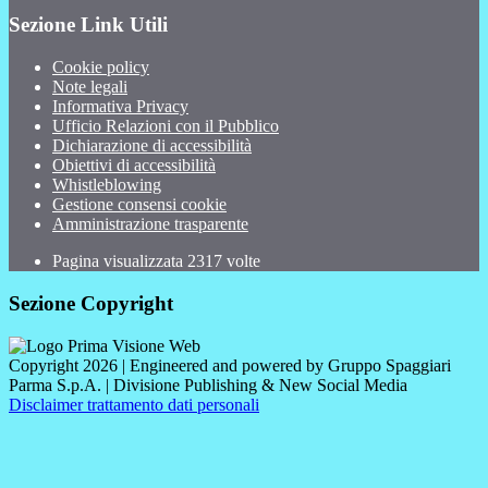
Sezione Link Utili
Cookie policy
Note legali
Informativa Privacy
Ufficio Relazioni con il Pubblico
Dichiarazione di accessibilità
Obiettivi di accessibilità
Whistleblowing
Gestione consensi cookie
Amministrazione trasparente
Pagina visualizzata
2317
volte
Sezione Copyright
Copyright 2026 | Engineered and powered by Gruppo Spaggiari
Parma S.p.A. | Divisione Publishing & New Social Media
Disclaimer trattamento dati personali