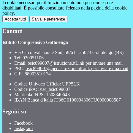
I cookie necessari per il funzionamento non possono essere
disabilitati. È possibile consultare l'elenco nella pagina della cookie
policy.
Accetta tutti
Salva le preferenze
Contatti
Istituto Comprensivo Gottolengo
Via Circonvallazione Sud, 59/61 - 25023 Gottolengo (BS)
Tel:
030951106
Email:
bsic899007@istruzione.it
Link per inviare una mail
PEC:
bsic899007@pec.istruzione.it
Link per inviare una mail
C.F.: 88003510174
Codice Univoco Ufficio: UFP5LK
Codice iPA: istsc_bsic899007
Matricola INPS: 1508340643
IBAN Banca d'Italia IT86G0100004306TU0000008587
Seguici su
Facebook
Instagram