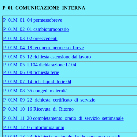
P_01 COMUNICAZIONE INTERNA
P_01M_01_04 permessobreve
P_01M_02_01 cambioturnoorario
P_01M_03_02 oreeccedenti
P_01M_04_18 recupero_permesso_breve
P_01M_05_12 richiesta astensione dal lavoro
P_01M_05_L104 dichiarazione L104
P_01M_06_08 richiesta ferie
P_01M_07_14 rich_liquid_ferie 04
P_01M_08_35 congedi maternità
P_01M_09_22_richiesta_certificato_di_servizio
P_01M_10_16 Ricevuta_di_Ritorno
P_01M_11_20 completamento_orario_di_servizio_settimanale
P_01M_12_05 infortunioalunni
P_01M_13_23_Richiesta_materiale_facile_consumo_sussidi