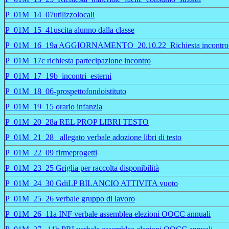
P_01M_14_07utilizzolocali
P_01M_15_41uscita alunno dalla classe
P_01M_16_19a AGGIORNAMENTO_20.10.22_Richiesta incontro spec
P_01M_17c richiesta partecipazione incontro
P_01M_17_19b_incontri_esterni
P_01M_18_06-prospettofondoistituto
P_01M_19_15 orario infanzia
P_01M_20_28a REL PROP LIBRI TESTO
P_01M_21_28_ allegato verbale adozione libri di testo
P_01M_22_09 firmeprogetti
P_01M_23_25 Griglia per raccolta disponibilità
P_01M_24_30 GdiLP BILANCIO ATTIVITA vuoto
P_01M_25_26 verbale gruppo di lavoro
P_01M_26_11a INF verbale assemblea elezioni OOCC annuali