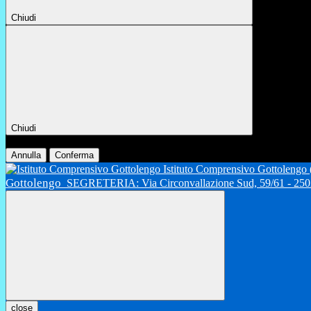
Chiudi
Chiudi
Conferma
Annulla
Conferma
Istituto Comprensivo Gottolengo
Gottolengo
SEGRETERIA: Via Circonvallazione Sud, 59/61 - 2502
close