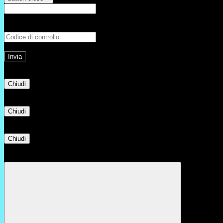
E-mail
Verrà inviato un messaggio all'indirizz
Non hai una e-mail associata al nome utente? Effettua il reset della password tram
E-mail inviata, si prega di controllare la casella di posta elettronica!
Errore
Chiudi
Successo
Chiudi
Informazione
Chiudi
Attendere...
Attendere il completamento dell'operazione...