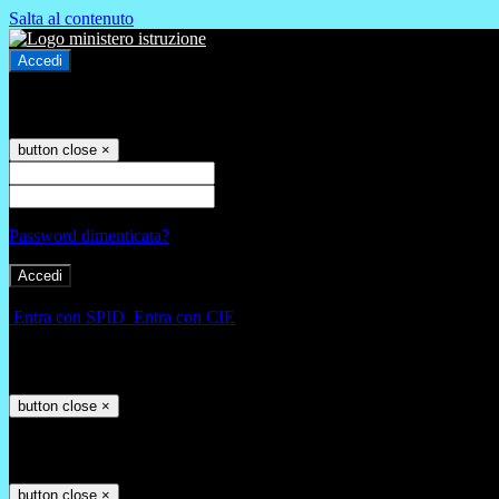
Salta al contenuto
Accedi
Accedi
button close
×
Nome Utente
Password
Password dimenticata?
-
Entra con SPID
Entra con CIE
Seleziona utente
button close
×
Recupero password
button close
×