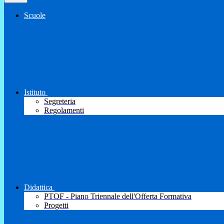
Scuole
Istituto
Segreteria
Regolamenti
Didattica
PTOF - Piano Triennale dell'Offerta Formativa
Progetti