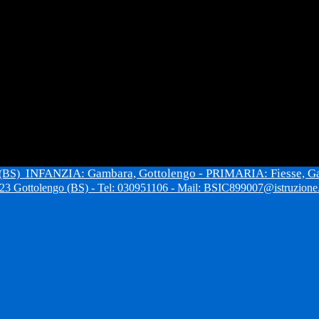
INFANZIA: Gambara, Gottolengo - PRIMARIA: Fiesse, G
 (BS)
3 Gottolengo (BS) - Tel: 030951106 - Mail: BSIC899007@istruzione