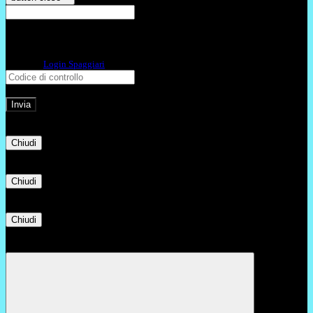
E-mail
Verrà inviato un messaggio
all'indirizzo indicato con le istruzioni necessarie.
Non hai una e-mail associata al nome utente? Effettua il reset della password
tramite la
Login Spaggiari
E-mail inviata, si prega di controllare la casella di posta elettronica!
Errore
Chiudi
Successo
Chiudi
Informazione
Chiudi
Attendere...
Attendere il completamento dell'operazione...