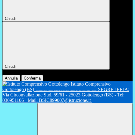
Chiudi
Chiudi
Conferma
Annulla
Conferma
Istituto Comprensivo
Gottolengo (BS)
SEGRETERIA:
INFANZIA: Gambara, Gottolengo - PRIMARIA: Fiesse, Gambara, Gottolengo - SECONDARIA 1°: Gambara, Gottolengo
Via Circonvallazione Sud, 59/61 - 25023 Gottolengo (BS) - Tel:
030951106 - Mail: BSIC899007@istruzione.it