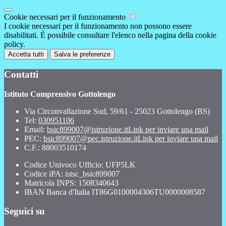
Cookie necessari per il funzionamento
I cookie necessari per il funzionamento non possono essere
disabilitati. È possibile consultare l'elenco nella pagina della cookie
policy.
Accetta tutti
Salva le preferenze
Contatti
Istituto Comprensivo Gottolengo
Via Circonvallazione Sud, 59/61 - 25023 Gottolengo (BS)
Tel:
030951106
Email:
bsic899007@istruzione.it
Link per inviare una mail
PEC:
bsic899007@pec.istruzione.it
Link per inviare una mail
C.F.: 88003510174
Codice Univoco Ufficio: UFP5LK
Codice iPA: istsc_bsic899007
Matricola INPS: 1508340643
IBAN Banca d'Italia IT86G0100004306TU0000008587
Seguici su