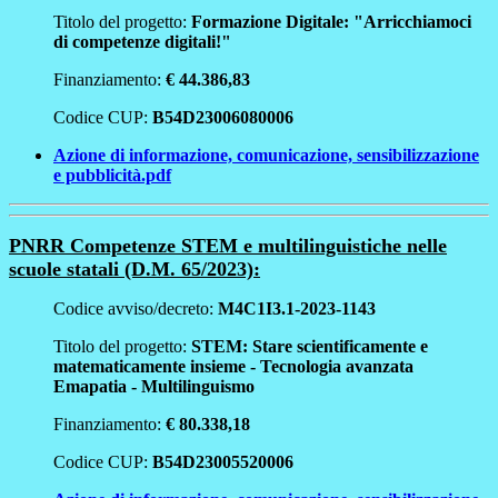
Titolo del progetto:
Formazione Digitale: "Arricchiamoci
di competenze digitali!"
Finanziamento:
€ 44.386,83
Codice CUP:
B54D23006080006
Azione di informazione, comunicazione, sensibilizzazione
e pubblicità.pdf
PNRR Competenze STEM e multilinguistiche nelle
scuole statali (D.M. 65/2023):
Codice avviso/decreto:
M4C1I3.1-2023-1143
Titolo del progetto:
STEM: Stare scientificamente e
matematicamente insieme - Tecnologia avanzata
Emapatia - Multilinguismo
Finanziamento:
€ 80.338,18
Codice CUP:
B54D23005520006