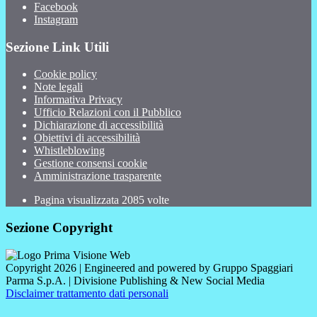
Facebook
Instagram
Sezione Link Utili
Cookie policy
Note legali
Informativa Privacy
Ufficio Relazioni con il Pubblico
Dichiarazione di accessibilità
Obiettivi di accessibilità
Whistleblowing
Gestione consensi cookie
Amministrazione trasparente
Pagina visualizzata
2085
volte
Sezione Copyright
Copyright 2026 | Engineered and powered by Gruppo Spaggiari
Parma S.p.A. | Divisione Publishing & New Social Media
Disclaimer trattamento dati personali