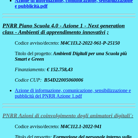
Azione di informazione, comunicazione, sensibilizzazione
e pubblicità.pdf
PNRR Piano Scuola 4.0 - Azione 1 - Next generation
class - Ambienti di apprendimento innovativi
:
Codice avviso/decreto:
M4C1I3.2-2022-961-P-25150
Titolo del progetto:
Ambienti Digitali per una Scuola più
Smart e Green
Finanziamento:
€ 152.758,43
Codice CUP:
B54D22005060006
Azione di informazione, comunicazione, sensibilizzazione e
pubblicità del PNRR Azione 1.pdf
PNRR Azioni di coinvolgimento degli animatori digitali':
Codice avviso/decreto:
M4C112.1-2022-941
Titolo del progetto:
Formazione del personale interno sulla