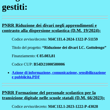
gestiti:
PNRR Riduzione dei divari negli apprendimenti e
contrasto alla dispersione scolastica (D.M. 19/2024):
Codice avviso/decreto:
M4C1I1.4-2024-1322-P-51159
Titolo del progetto:
“Riduzione dei divari I.C. Gottolengo”
Finanziamento:
€ 85.083,81
Codice CUP:
B54D21000580006
Azione di informazione, comunicazione, sensibilizzazione
e pubblicità.PDF
PNRR Formazione del personale scolastico per la
transizione digitale nelle scuole statali (D.M. 66/2023):
Codice avviso/decreto:
M4C1I2.1-2023-1222-P-43028