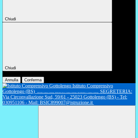
Chiudi
Chiudi
Conferma
Annulla
Conferma
Istituto Comprensivo
Gottolengo (BS)
SEGRETERIA:
INFANZIA: Gambara, Gottolengo - PRIMARIA: Fiesse, Gambara, Gottolengo - SECONDARIA 1°: Gambara, Gottolengo
Via Circonvallazione Sud, 59/61 - 25023 Gottolengo (BS) - Tel:
030951106 - Mail: BSIC899007@istruzione.it