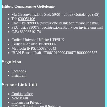
Istituto Comprensivo Gottolengo
Via Circonvallazione Sud, 59/61 - 25023 Gottolengo (BS)
Tel:
030951106
Email:
bsic899007@istruzione.it
Link per inviare una mail
PEC:
bsic899007@pec.istruzione.it
Link per inviare una mail
C.F.: 88003510174
Codice Univoco Ufficio: UFP5LK
Codice iPA: istsc_bsic899007
Matricola INPS: 1508340643
IBAN Banca d'Italia IT86G0100004306TU0000008587
Seguici su
Facebook
Instagram
Sezione Link Utili
Cookie policy
Note legali
Informativa Privacy
Ufficio Relazioni con il Pubblico