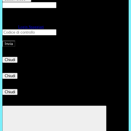
E-mail
Verrà inviato un messaggio
all'indirizzo indicato con le istruzioni necessarie.
Non hai una e-mail associata al nome utente? Effettua il reset della password
tramite la
Login Spaggiari
E-mail inviata, si prega di controllare la casella di posta elettronica!
Errore
Chiudi
Successo
Chiudi
Informazione
Chiudi
Attendere...
Attendere il completamento dell'operazione...