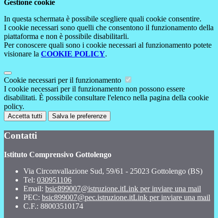
Gestione cookie
In questa schermata è possibile scegliere quali cookie consentire.
I cookie necessari sono quelli che consentono il funzionamento della
piattaforma e non è possibile disabilitarli.
Per conoscere quali sono i cookie necessari al funzionamento potete
visionare la
COOKIE POLICY
.
Cookie necessari per il funzionamento
I cookie necessari per il funzionamento non possono essere
disabilitati. È possibile consultare l'elenco nella pagina della cookie
policy.
Accetta tutti
Salva le preferenze
Contatti
Istituto Comprensivo Gottolengo
Via Circonvallazione Sud, 59/61 - 25023 Gottolengo (BS)
Tel:
030951106
Email:
bsic899007@istruzione.it
Link per inviare una mail
PEC:
bsic899007@pec.istruzione.it
Link per inviare una mail
C.F.: 88003510174