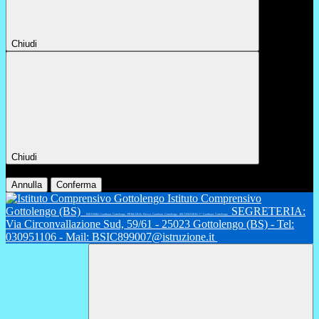
Chiudi
Chiudi
Conferma
Annulla
Conferma
Istituto Comprensivo
Gottolengo (BS)
SEGRETERIA:
INFANZIA: Gambara, Gottolengo - PRIMARIA: Fiesse, Gambara, Gottolengo - SECONDARIA 1°: Gambara, Gottolengo
Via Circonvallazione Sud, 59/61 - 25023 Gottolengo (BS) - Tel:
030951106 - Mail: BSIC899007@istruzione.it