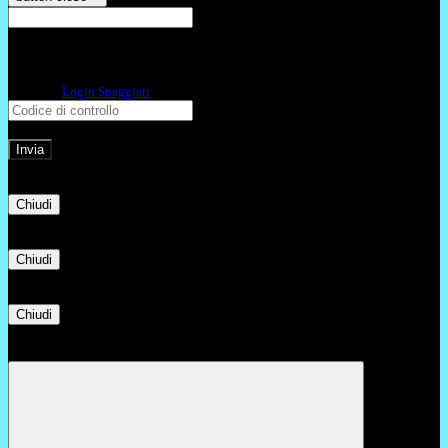
E-mail
Verrà inviato un messaggio
all'indirizzo indicato con le istruzioni necessarie.
Non hai una e-mail associata al nome utente? Effettua il reset della password
tramite la
Login Spaggiari
E-mail inviata, si prega di controllare la casella di posta elettronica!
Errore
Chiudi
Successo
Chiudi
Informazione
Chiudi
Attendere...
Attendere il completamento dell'operazione...