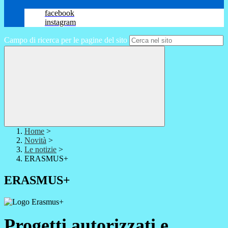
facebook
instagram
Campo di ricerca per le pagine del sito
Home
>
Novità
>
Le notizie
>
ERASMUS+
ERASMUS+
Progetti autorizzati e