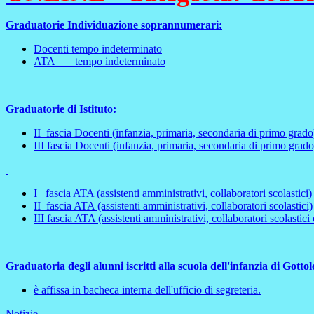
Graduatorie Individuazione soprannumerari:
Docenti tempo indeterminato
ATA tempo indeterminato
Graduatorie di Istituto:
II fascia Docenti (infanzia, primaria, secondaria di primo grado
III fascia Docenti (infanzia, primaria, secondaria di primo grado
I fascia ATA (assistenti amministrativi, collaboratori scolastici)
II fascia ATA (assistenti amministrativi, collaboratori scolastici)
III fascia ATA (assistenti amministrativi, collaboratori scolastici 
Graduatoria degli alunni iscritti alla scuola dell'infanzia di Gotto
è affissa in bacheca interna dell'ufficio di segreteria.
Notizie