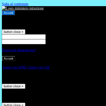
Salta al contenuto
Accedi
Accedi
button close
×
Nome Utente
Password
Password dimenticata?
-
Entra con SPID
Entra con CIE
Seleziona utente
button close
×
Recupero password
button close
×