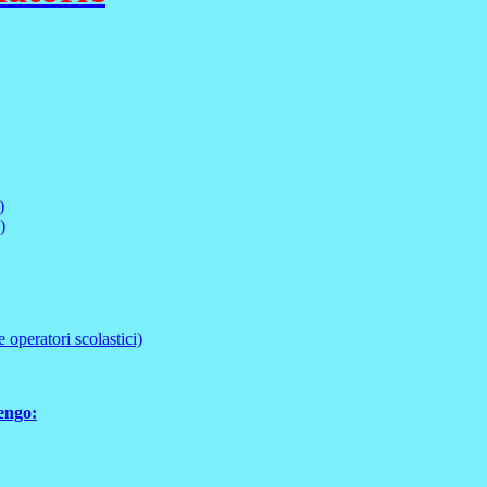
)
)
e operatori scolastici)
lengo: