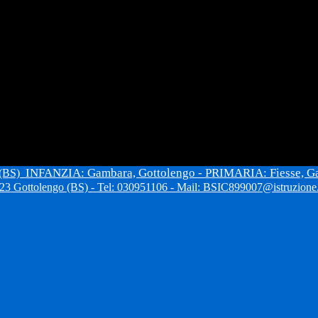
INFANZIA: Gambara, Gottolengo - PRIMARIA: Fiesse, G
 (BS)
3 Gottolengo (BS) - Tel: 030951106 - Mail: BSIC899007@istruzione