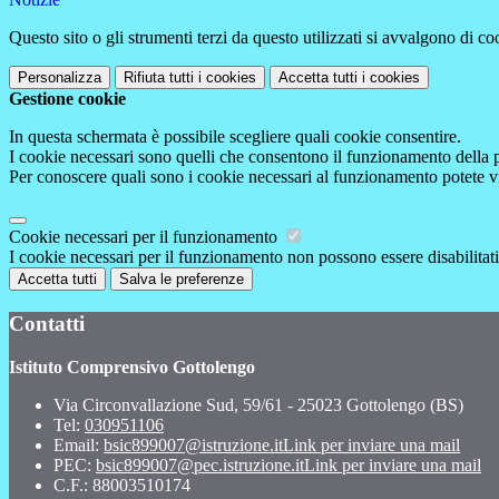
Questo sito o gli strumenti terzi da questo utilizzati si avvalgono di coo
Personalizza
Rifiuta tutti
i cookies
Accetta tutti
i cookies
Gestione cookie
In questa schermata è possibile scegliere quali cookie consentire.
I cookie necessari sono quelli che consentono il funzionamento della pi
Per conoscere quali sono i cookie necessari al funzionamento potete v
Cookie necessari per il funzionamento
I cookie necessari per il funzionamento non possono essere disabilitati.
Accetta tutti
Salva le preferenze
Contatti
Istituto Comprensivo Gottolengo
Via Circonvallazione Sud, 59/61 - 25023 Gottolengo (BS)
Tel:
030951106
Email:
bsic899007@istruzione.it
Link per inviare una mail
PEC:
bsic899007@pec.istruzione.it
Link per inviare una mail
C.F.: 88003510174