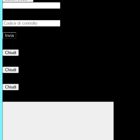
E-mail
Verrà inviato un messaggio all'indirizz
Non hai una e-mail associata al nome utente? Effettua il reset della password tram
E-mail inviata, si prega di controllare la casella di posta elettronica!
Errore
Chiudi
Successo
Chiudi
Informazione
Chiudi
Attendere...
Attendere il completamento dell'operazione...