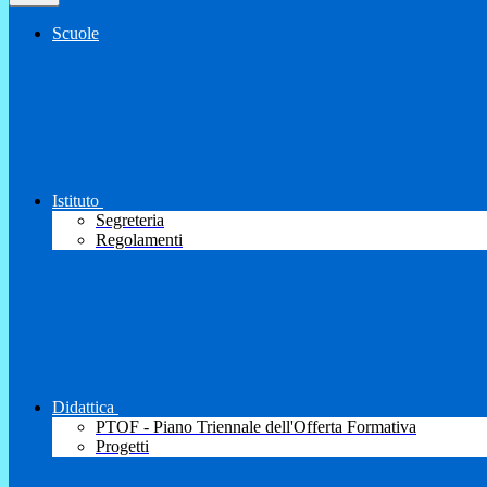
Scuole
Istituto
Segreteria
Regolamenti
Didattica
PTOF - Piano Triennale dell'Offerta Formativa
Progetti