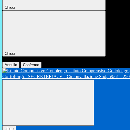
Chiudi
Chiudi
Conferma
Annulla
Conferma
Istituto Comprensivo Gottolengo
Gottolengo
SEGRETERIA: Via Circonvallazione Sud, 59/61 - 2502
close