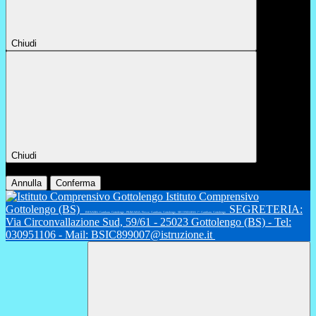
Chiudi
Chiudi
Conferma
Annulla
Conferma
Istituto Comprensivo
Gottolengo (BS)
SEGRETERIA:
INFANZIA: Gambara, Gottolengo - PRIMARIA: Fiesse, Gambara, Gottolengo - SECONDARIA 1°: Gambara, Gottolengo
Via Circonvallazione Sud, 59/61 - 25023 Gottolengo (BS) - Tel:
030951106 - Mail: BSIC899007@istruzione.it