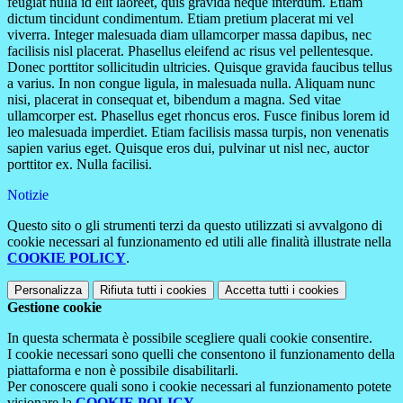
feugiat nulla id elit laoreet, quis gravida neque interdum. Etiam
dictum tincidunt condimentum. Etiam pretium placerat mi vel
viverra. Integer malesuada diam ullamcorper massa dapibus, nec
facilisis nisl placerat. Phasellus eleifend ac risus vel pellentesque.
Donec porttitor sollicitudin ultricies. Quisque gravida faucibus tellus
a varius. In non congue ligula, in malesuada nulla. Aliquam nunc
nisi, placerat in consequat et, bibendum a magna. Sed vitae
ullamcorper est. Phasellus eget rhoncus eros. Fusce finibus lorem id
leo malesuada imperdiet. Etiam facilisis massa turpis, non venenatis
sapien varius eget. Quisque eros dui, pulvinar ut nisl nec, auctor
porttitor ex. Nulla facilisi.
Notizie
Questo sito o gli strumenti terzi da questo utilizzati si avvalgono di
cookie necessari al funzionamento ed utili alle finalità illustrate nella
COOKIE POLICY
.
Personalizza
Rifiuta tutti
i cookies
Accetta tutti
i cookies
Gestione cookie
In questa schermata è possibile scegliere quali cookie consentire.
I cookie necessari sono quelli che consentono il funzionamento della
piattaforma e non è possibile disabilitarli.
Per conoscere quali sono i cookie necessari al funzionamento potete
visionare la
COOKIE POLICY
.