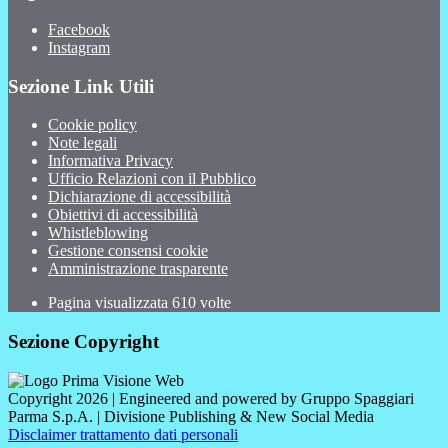
Facebook
Instagram
Sezione Link Utili
Cookie policy
Note legali
Informativa Privacy
Ufficio Relazioni con il Pubblico
Dichiarazione di accessibilità
Obiettivi di accessibilità
Whistleblowing
Gestione consensi cookie
Amministrazione trasparente
Pagina visualizzata
610
volte
Sezione Copyright
Copyright 2026 | Engineered and powered by Gruppo Spaggiari
Parma S.p.A. | Divisione Publishing & New Social Media
Disclaimer trattamento dati personali