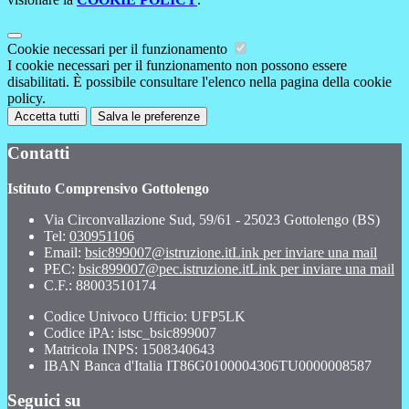
Cookie necessari per il funzionamento
I cookie necessari per il funzionamento non possono essere
disabilitati. È possibile consultare l'elenco nella pagina della cookie
policy.
Accetta tutti
Salva le preferenze
Contatti
Istituto Comprensivo Gottolengo
Via Circonvallazione Sud, 59/61 - 25023 Gottolengo (BS)
Tel:
030951106
Email:
bsic899007@istruzione.it
Link per inviare una mail
PEC:
bsic899007@pec.istruzione.it
Link per inviare una mail
C.F.: 88003510174
Codice Univoco Ufficio: UFP5LK
Codice iPA: istsc_bsic899007
Matricola INPS: 1508340643
IBAN Banca d'Italia IT86G0100004306TU0000008587
Seguici su