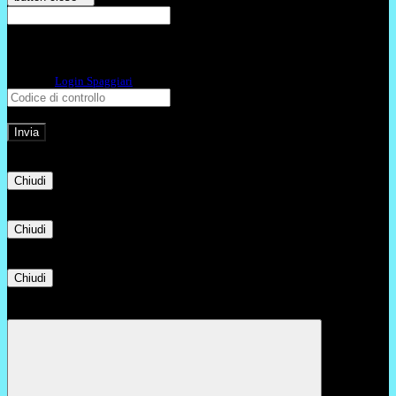
E-mail
Verrà inviato un messaggio
all'indirizzo indicato con le istruzioni necessarie.
Non hai una e-mail associata al nome utente? Effettua il reset della password
tramite la
Login Spaggiari
E-mail inviata, si prega di controllare la casella di posta elettronica!
Errore
Chiudi
Successo
Chiudi
Informazione
Chiudi
Attendere...
Attendere il completamento dell'operazione...