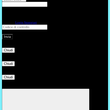
E-mail
Verrà inviato un messaggio
all'indirizzo indicato con le istruzioni necessarie.
Non hai una e-mail associata al nome utente? Effettua il reset della password
tramite la
Login Spaggiari
E-mail inviata, si prega di controllare la casella di posta elettronica!
Errore
Chiudi
Successo
Chiudi
Informazione
Chiudi
Attendere...
Attendere il completamento dell'operazione...