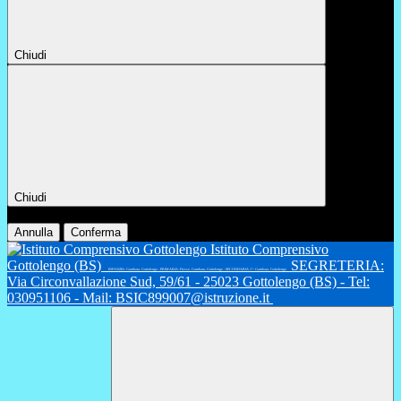
Chiudi
Chiudi
Conferma
Annulla
Conferma
Istituto Comprensivo
Gottolengo (BS)
SEGRETERIA:
INFANZIA: Gambara, Gottolengo - PRIMARIA: Fiesse, Gambara, Gottolengo - SECONDARIA 1°: Gambara, Gottolengo
Via Circonvallazione Sud, 59/61 - 25023 Gottolengo (BS) - Tel:
030951106 - Mail: BSIC899007@istruzione.it