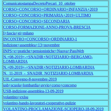
ComunicatostampaDecretoPrecari_10_ottobre
CORSO+CONCORSO+ORDINARIO+INFANZIA+2019
CORSO+CONCORSO+PRIMARIA+2019+ULTIMO
CORSO+CONCORSO+SECONDARIA
CORSO-FORMAZIONE-ANNO-PROVA-BRESCIA
I+fascia+gi+milano
INCONTRO+CONCORSO+ORDINARIO-1
indizione+assemblea+13+novembre
INPS+e+pratiche+pensionistiche+Nuova+PassWeb
N.+08-2019+-+SNADIR+NOTIZIARIO+BERGAMO-
LOMBARDIA
N.+09-2019+-+SNADIR+NOTIZIARIO-LOMBARDIA
N._11-2019_-_SNADIR_NOTIZIARIO-LOMBARDIA
UIL-Convegno-8-novembre-2019
usb+scuola+lombardia+avvio+corso+concorso
USB-indizione-assemblea-13-09-2019
volantino+exlsu
volantino-bando-lavoratori-cooperative-pulizie
VOLANTINO-PROCLAMAZIONE-SCIOPERO-18-09-2019