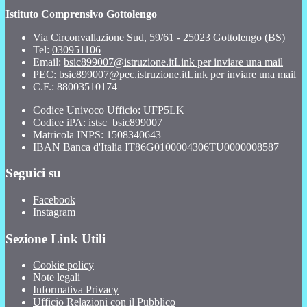
Istituto Comprensivo Gottolengo
Via Circonvallazione Sud, 59/61 - 25023 Gottolengo (BS)
Tel:
030951106
Email:
bsic899007@istruzione.it
Link per inviare una mail
PEC:
bsic899007@pec.istruzione.it
Link per inviare una mail
C.F.: 88003510174
Codice Univoco Ufficio: UFP5LK
Codice iPA: istsc_bsic899007
Matricola INPS: 1508340643
IBAN Banca d'Italia IT86G0100004306TU0000008587
Seguici su
Facebook
Instagram
Sezione Link Utili
Cookie policy
Note legali
Informativa Privacy
Ufficio Relazioni con il Pubblico