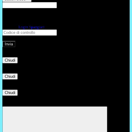
E-mail
Verrà inviato un messaggio
all'indirizzo indicato con le istruzioni necessarie.
Non hai una e-mail associata al nome utente? Effettua il reset della password
tramite la
Login Spaggiari
E-mail inviata, si prega di controllare la casella di posta elettronica!
Errore
Chiudi
Successo
Chiudi
Informazione
Chiudi
Attendere...
Attendere il completamento dell'operazione...