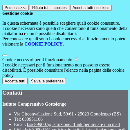
Personalizza
Rifiuta tutti
i cookies
Accetta tutti
i cookies
Gestione cookie
In questa schermata è possibile scegliere quali cookie consentire.
I cookie necessari sono quelli che consentono il funzionamento della
piattaforma e non è possibile disabilitarli.
Per conoscere quali sono i cookie necessari al funzionamento potete
visionare la
COOKIE POLICY
.
Cookie necessari per il funzionamento
I cookie necessari per il funzionamento non possono essere
disabilitati. È possibile consultare l'elenco nella pagina della cookie
policy.
Accetta tutti
Salva le preferenze
Contatti
Istituto Comprensivo Gottolengo
Via Circonvallazione Sud, 59/61 - 25023 Gottolengo (BS)
Tel:
030951106
Email:
bsic899007@istruzione.it
Link per inviare una mail
PEC:
bsic899007@pec.istruzione.it
Link per inviare una mail