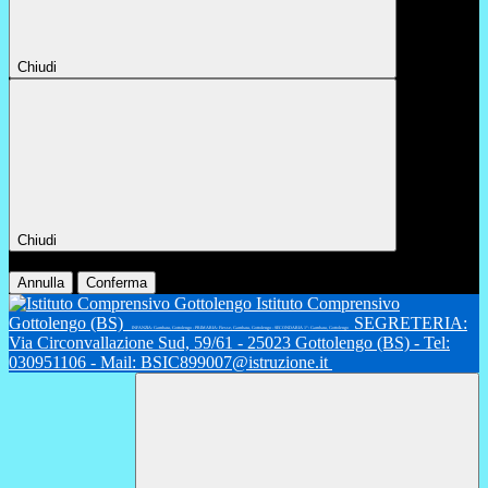
Chiudi
Chiudi
Conferma
Annulla
Conferma
Istituto Comprensivo
Gottolengo (BS)
SEGRETERIA:
INFANZIA: Gambara, Gottolengo - PRIMARIA: Fiesse, Gambara, Gottolengo - SECONDARIA 1°: Gambara, Gottolengo
Via Circonvallazione Sud, 59/61 - 25023 Gottolengo (BS) - Tel:
030951106 - Mail: BSIC899007@istruzione.it