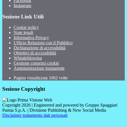
Facebook
Instagram
Sezione Link Utili
Cookie policy
Note legali
Informativa Privacy
Ufficio Relazioni con il Pubblico
Dichiarazione di accessibilità
Obiettivi di accessibilità
Whistleblowing
Gestione consensi cookie
Amministrazione trasparente
Pagina visualizzata
1062
volte
Sezione Copyright
Copyright 2026 | Engineered and powered by Gruppo Spaggiari
Parma S.p.A. | Divisione Publishing & New Social Media
Disclaimer trattamento dati personali