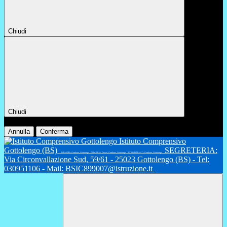
Chiudi
Chiudi
Conferma
Annulla
Conferma
Istituto Comprensivo
Gottolengo (BS)
SEGRETERIA:
INFANZIA: Gambara, Gottolengo - PRIMARIA: Fiesse, Gambara, Gottolengo - SECONDARIA 1°: Gambara, Gottolengo
Via Circonvallazione Sud, 59/61 - 25023 Gottolengo (BS) - Tel:
030951106 - Mail: BSIC899007@istruzione.it