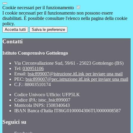
Cookie necessari per il funzionamento
I cookie necessari per il funzionamento non possono essere
disabilitati. È possibile consultare l'elenco nella pagina della cookie
policy.
Accetta tutti
Salva le preferenze
Contatti
Istituto Comprensivo Gottolengo
Via Circonvallazione Sud, 59/61 - 25023 Gottolengo (BS)
Tel:
030951106
Email:
bsic899007@istruzione.it
Link per inviare una mail
PEC:
bsic899007@pec.istruzione.it
Link per inviare una mail
C.F.: 88003510174
Codice Univoco Ufficio: UFP5LK
Codice iPA: istsc_bsic899007
Matricola INPS: 1508340643
IBAN Banca d'Italia IT86G0100004306TU0000008587
Seguici su