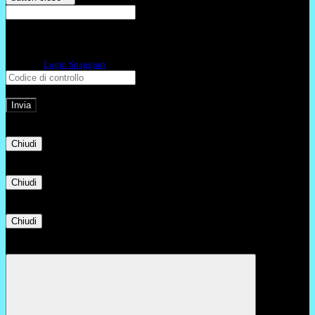
E-mail
Verrà inviato un messaggio
all'indirizzo indicato con le istruzioni necessarie.
Non hai una e-mail associata al nome utente? Effettua il reset della password
tramite la
Login Spaggiari
E-mail inviata, si prega di controllare la casella di posta elettronica!
Errore
Chiudi
Successo
Chiudi
Informazione
Chiudi
Attendere...
Attendere il completamento dell'operazione...