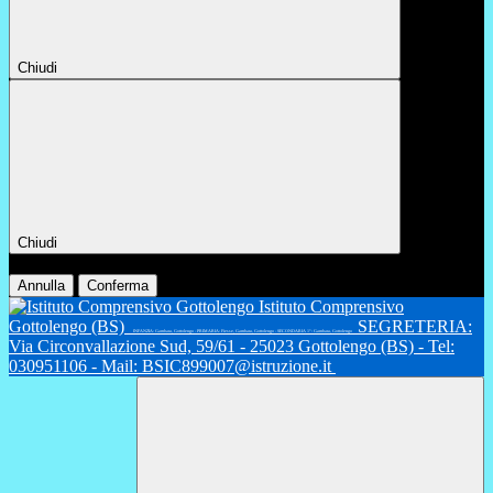
Chiudi
Chiudi
Conferma
Annulla
Conferma
Istituto Comprensivo
Gottolengo (BS)
SEGRETERIA:
INFANZIA: Gambara, Gottolengo - PRIMARIA: Fiesse, Gambara, Gottolengo - SECONDARIA 1°: Gambara, Gottolengo
Via Circonvallazione Sud, 59/61 - 25023 Gottolengo (BS) - Tel:
030951106 - Mail: BSIC899007@istruzione.it