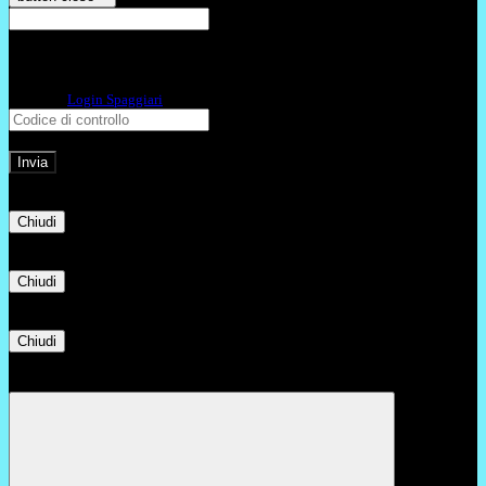
E-mail
Verrà inviato un messaggio
all'indirizzo indicato con le istruzioni necessarie.
Non hai una e-mail associata al nome utente? Effettua il reset della password
tramite la
Login Spaggiari
E-mail inviata, si prega di controllare la casella di posta elettronica!
Errore
Chiudi
Successo
Chiudi
Informazione
Chiudi
Attendere...
Attendere il completamento dell'operazione...