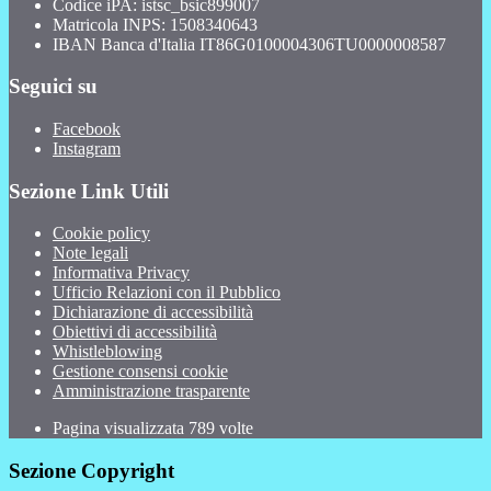
Codice iPA: istsc_bsic899007
Matricola INPS: 1508340643
IBAN Banca d'Italia IT86G0100004306TU0000008587
Seguici su
Facebook
Instagram
Sezione Link Utili
Cookie policy
Note legali
Informativa Privacy
Ufficio Relazioni con il Pubblico
Dichiarazione di accessibilità
Obiettivi di accessibilità
Whistleblowing
Gestione consensi cookie
Amministrazione trasparente
Pagina visualizzata
789
volte
Sezione Copyright