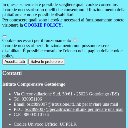
In questa schermata è possibile scegliere quali cookie consentire.
I cookie necessari sono quelli che consentono il funzionamento della
piattaforma e non è possibile disabilitarli.
Per conoscere quali sono i cookie necessari al funzionamento potete
visionare la
COOKIE POLICY
.
Cookie necessari per il funzionamento
I cookie necessari per il funzionamento non possono essere
disabilitati. È possibile consultare l'elenco nella pagina della cookie
policy.
Accetta tutti
Salva le preferenze
Contatti
Istituto Comprensivo Gottolengo
Via Circonvallazione Sud, 59/61 - 25023 Gottolengo (BS)
Tel:
030951106
Email:
bsic899007@istruzione.it
Link per inviare una mail
PEC:
bsic899007@pec.istruzione.it
Link per inviare una mail
C.F.: 88003510174
Codice Univoco Ufficio: UFP5LK