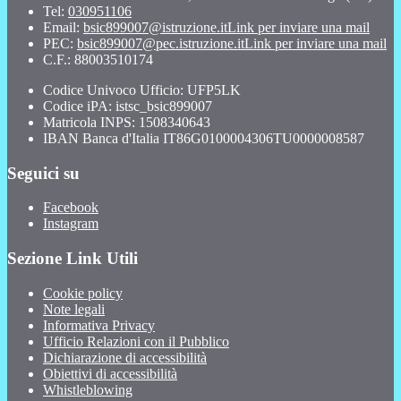
Tel:
030951106
Email:
bsic899007@istruzione.it
Link per inviare una mail
PEC:
bsic899007@pec.istruzione.it
Link per inviare una mail
C.F.: 88003510174
Codice Univoco Ufficio: UFP5LK
Codice iPA: istsc_bsic899007
Matricola INPS: 1508340643
IBAN Banca d'Italia IT86G0100004306TU0000008587
Seguici su
Facebook
Instagram
Sezione Link Utili
Cookie policy
Note legali
Informativa Privacy
Ufficio Relazioni con il Pubblico
Dichiarazione di accessibilità
Obiettivi di accessibilità
Whistleblowing