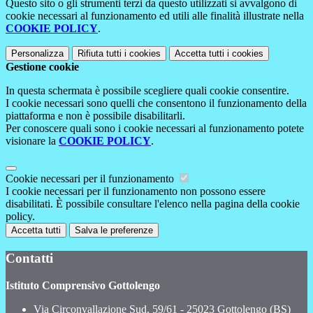
Questo sito o gli strumenti terzi da questo utilizzati si avvalgono di
cookie necessari al funzionamento ed utili alle finalità illustrate nella
COOKIE POLICY
.
Personalizza
Rifiuta tutti
i cookies
Accetta tutti
i cookies
Gestione cookie
In questa schermata è possibile scegliere quali cookie consentire.
I cookie necessari sono quelli che consentono il funzionamento della
piattaforma e non è possibile disabilitarli.
Per conoscere quali sono i cookie necessari al funzionamento potete
visionare la
COOKIE POLICY
.
Cookie necessari per il funzionamento
I cookie necessari per il funzionamento non possono essere
disabilitati. È possibile consultare l'elenco nella pagina della cookie
policy.
Accetta tutti
Salva le preferenze
Contatti
Istituto Comprensivo Gottolengo
Via Circonvallazione Sud, 59/61 - 25023 Gottolengo (BS)