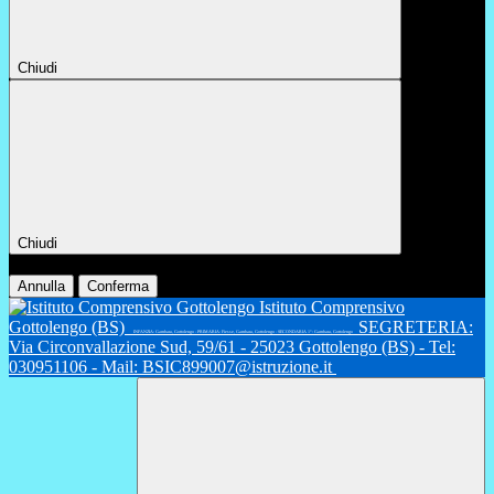
Chiudi
Chiudi
Conferma
Annulla
Conferma
Istituto Comprensivo
Gottolengo (BS)
SEGRETERIA:
INFANZIA: Gambara, Gottolengo - PRIMARIA: Fiesse, Gambara, Gottolengo - SECONDARIA 1°: Gambara, Gottolengo
Via Circonvallazione Sud, 59/61 - 25023 Gottolengo (BS) - Tel:
030951106 - Mail: BSIC899007@istruzione.it