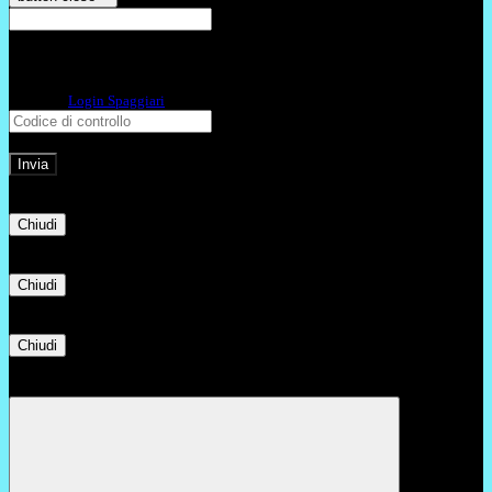
E-mail
Verrà inviato un messaggio
all'indirizzo indicato con le istruzioni necessarie.
Non hai una e-mail associata al nome utente? Effettua il reset della password
tramite la
Login Spaggiari
E-mail inviata, si prega di controllare la casella di posta elettronica!
Errore
Chiudi
Successo
Chiudi
Informazione
Chiudi
Attendere...
Attendere il completamento dell'operazione...