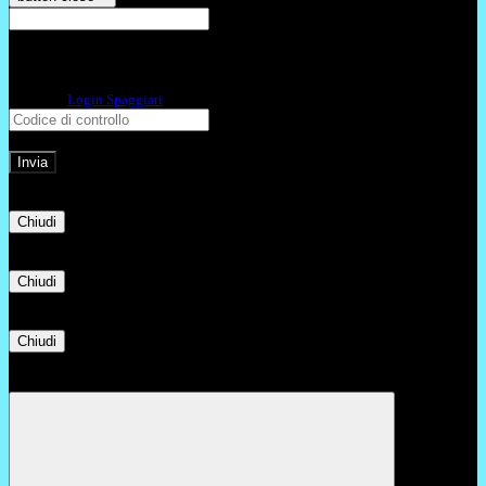
E-mail
Verrà inviato un messaggio
all'indirizzo indicato con le istruzioni necessarie.
Non hai una e-mail associata al nome utente? Effettua il reset della password
tramite la
Login Spaggiari
E-mail inviata, si prega di controllare la casella di posta elettronica!
Errore
Chiudi
Successo
Chiudi
Informazione
Chiudi
Attendere...
Attendere il completamento dell'operazione...