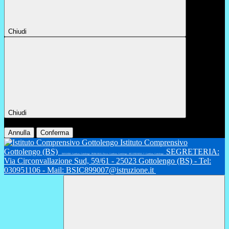
Chiudi
Chiudi
Conferma
Annulla
Conferma
Istituto Comprensivo
Gottolengo (BS)
SEGRETERIA:
INFANZIA: Gambara, Gottolengo - PRIMARIA: Fiesse, Gambara, Gottolengo - SECONDARIA 1°: Gambara, Gottolengo
Via Circonvallazione Sud, 59/61 - 25023 Gottolengo (BS) - Tel:
030951106 - Mail: BSIC899007@istruzione.it