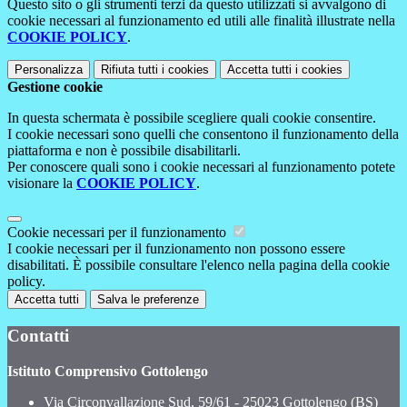
Questo sito o gli strumenti terzi da questo utilizzati si avvalgono di
cookie necessari al funzionamento ed utili alle finalità illustrate nella
COOKIE POLICY
.
Personalizza
Rifiuta tutti
i cookies
Accetta tutti
i cookies
Gestione cookie
In questa schermata è possibile scegliere quali cookie consentire.
I cookie necessari sono quelli che consentono il funzionamento della
piattaforma e non è possibile disabilitarli.
Per conoscere quali sono i cookie necessari al funzionamento potete
visionare la
COOKIE POLICY
.
Cookie necessari per il funzionamento
I cookie necessari per il funzionamento non possono essere
disabilitati. È possibile consultare l'elenco nella pagina della cookie
policy.
Accetta tutti
Salva le preferenze
Contatti
Istituto Comprensivo Gottolengo
Via Circonvallazione Sud, 59/61 - 25023 Gottolengo (BS)