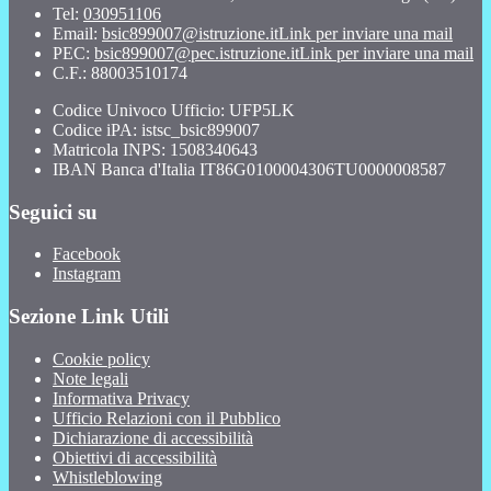
Tel:
030951106
Email:
bsic899007@istruzione.it
Link per inviare una mail
PEC:
bsic899007@pec.istruzione.it
Link per inviare una mail
C.F.: 88003510174
Codice Univoco Ufficio: UFP5LK
Codice iPA: istsc_bsic899007
Matricola INPS: 1508340643
IBAN Banca d'Italia IT86G0100004306TU0000008587
Seguici su
Facebook
Instagram
Sezione Link Utili
Cookie policy
Note legali
Informativa Privacy
Ufficio Relazioni con il Pubblico
Dichiarazione di accessibilità
Obiettivi di accessibilità
Whistleblowing