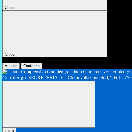
Chiudi
Chiudi
Conferma
Annulla
Conferma
Istituto Comprensivo Gottolengo
Gottolengo
SEGRETERIA: Via Circonvallazione Sud, 59/61 - 2502
close