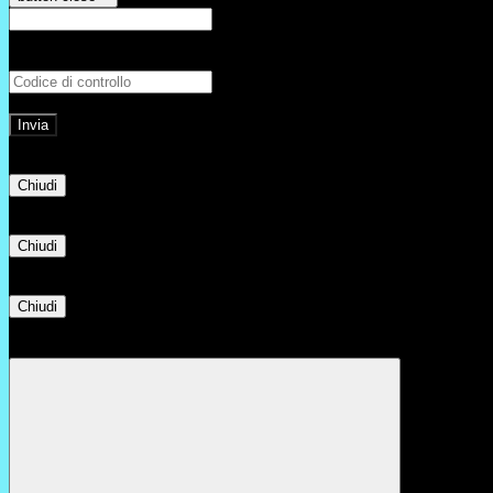
E-mail
Verrà inviato un messaggio all'indirizz
Non hai una e-mail associata al nome utente? Effettua il reset della password tram
E-mail inviata, si prega di controllare la casella di posta elettronica!
Errore
Chiudi
Successo
Chiudi
Informazione
Chiudi
Attendere...
Attendere il completamento dell'operazione...