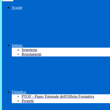
Scuole
Istituto
Segreteria
Regolamenti
Didattica
PTOF - Piano Triennale dell'Offerta Formativa
Progetti