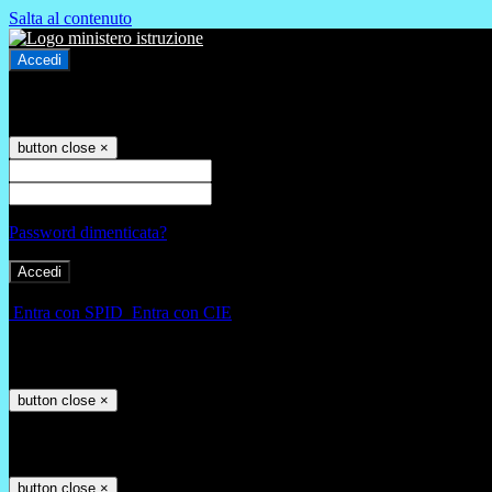
Salta al contenuto
Accedi
Accedi
button close
×
Nome Utente
Password
Password dimenticata?
-
Entra con SPID
Entra con CIE
Seleziona utente
button close
×
Recupero password
button close
×