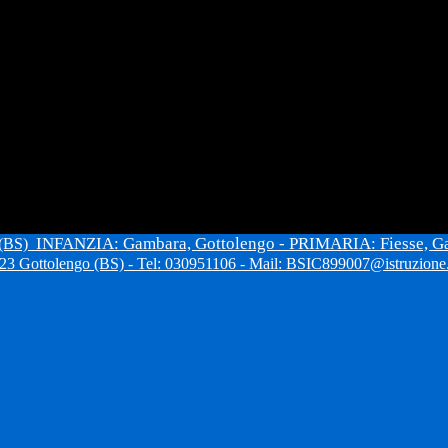
INFANZIA: Gambara, Gottolengo - PRIMARIA: Fiesse, G
 (BS)
3 Gottolengo (BS) - Tel: 030951106 - Mail: BSIC899007@istruzione