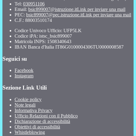
Tel:
030951106
Email:
bsic899007@istruzione.it
Link per inviare una mail
PEC:
bsic899007@pec.istruzione.it
Link per inviare una mail
C.F.: 88003510174
Codice Univoco Ufficio: UFP5LK
Codice iPA: istsc_bsic899007
Matricola INPS: 1508340643
IBAN Banca d'Italia IT86G0100004306TU0000008587
Seguici su
Facebook
Instagram
Sezione Link Utili
Cookie policy
Note legali
Informativa Privacy
Ufficio Relazioni con il Pubblico
Dichiarazione di accessibilità
Obiettivi di accessibilità
Whistleblowing