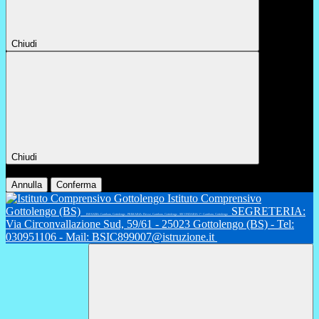
Chiudi
Chiudi
Conferma
Annulla
Conferma
Istituto Comprensivo
Gottolengo (BS)
SEGRETERIA:
INFANZIA: Gambara, Gottolengo - PRIMARIA: Fiesse, Gambara, Gottolengo - SECONDARIA 1°: Gambara, Gottolengo
Via Circonvallazione Sud, 59/61 - 25023 Gottolengo (BS) - Tel:
030951106 - Mail: BSIC899007@istruzione.it