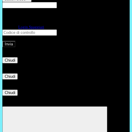
E-mail
Verrà inviato un messaggio
all'indirizzo indicato con le istruzioni necessarie.
Non hai una e-mail associata al nome utente? Effettua il reset della password
tramite la
Login Spaggiari
E-mail inviata, si prega di controllare la casella di posta elettronica!
Errore
Chiudi
Successo
Chiudi
Informazione
Chiudi
Attendere...
Attendere il completamento dell'operazione...