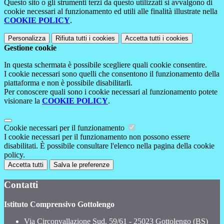
Questo sito o gli strumenti terzi da questo utilizzati si avvalgono di
cookie necessari al funzionamento ed utili alle finalità illustrate nella
COOKIE POLICY
.
Personalizza
Rifiuta tutti
i cookies
Accetta tutti
i cookies
Gestione cookie
In questa schermata è possibile scegliere quali cookie consentire.
I cookie necessari sono quelli che consentono il funzionamento della
piattaforma e non è possibile disabilitarli.
Per conoscere quali sono i cookie necessari al funzionamento potete
visionare la
COOKIE POLICY
.
Cookie necessari per il funzionamento
I cookie necessari per il funzionamento non possono essere
disabilitati. È possibile consultare l'elenco nella pagina della cookie
policy.
Accetta tutti
Salva le preferenze
Contatti
Istituto Comprensivo Gottolengo
Via Circonvallazione Sud, 59/61 - 25023 Gottolengo (BS)