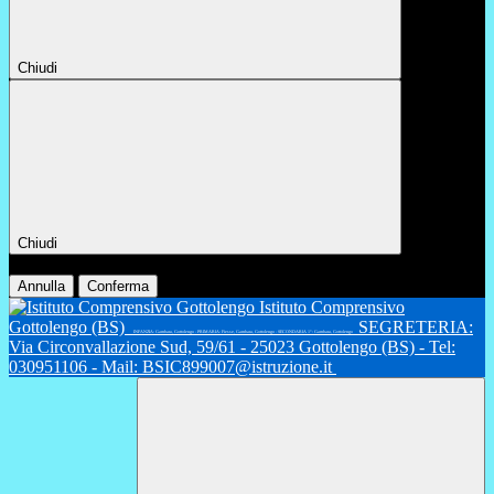
Chiudi
Chiudi
Conferma
Annulla
Conferma
Istituto Comprensivo
Gottolengo (BS)
SEGRETERIA:
INFANZIA: Gambara, Gottolengo - PRIMARIA: Fiesse, Gambara, Gottolengo - SECONDARIA 1°: Gambara, Gottolengo
Via Circonvallazione Sud, 59/61 - 25023 Gottolengo (BS) - Tel:
030951106 - Mail: BSIC899007@istruzione.it