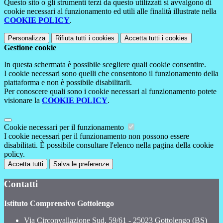
Questo sito o gli strumenti terzi da questo utilizzati si avvalgono di
cookie necessari al funzionamento ed utili alle finalità illustrate nella
COOKIE POLICY
.
Personalizza
Rifiuta tutti
i cookies
Accetta tutti
i cookies
Gestione cookie
In questa schermata è possibile scegliere quali cookie consentire.
I cookie necessari sono quelli che consentono il funzionamento della
piattaforma e non è possibile disabilitarli.
Per conoscere quali sono i cookie necessari al funzionamento potete
visionare la
COOKIE POLICY
.
Cookie necessari per il funzionamento
I cookie necessari per il funzionamento non possono essere
disabilitati. È possibile consultare l'elenco nella pagina della cookie
policy.
Accetta tutti
Salva le preferenze
Contatti
Istituto Comprensivo Gottolengo
Via Circonvallazione Sud, 59/61 - 25023 Gottolengo (BS)