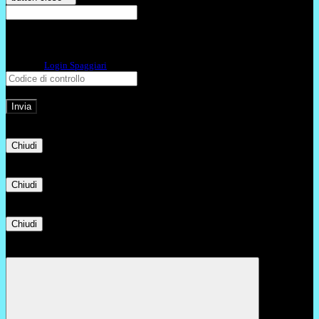
E-mail
Verrà inviato un messaggio
all'indirizzo indicato con le istruzioni necessarie.
Non hai una e-mail associata al nome utente? Effettua il reset della password
tramite la
Login Spaggiari
E-mail inviata, si prega di controllare la casella di posta elettronica!
Errore
Chiudi
Successo
Chiudi
Informazione
Chiudi
Attendere...
Attendere il completamento dell'operazione...