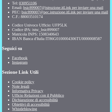
Tel:
030951106
Email:
bsic899007@istruzione.it
Link per inviare una mail
PEC:
bsic899007@pec.istruzione.it
Link per inviare una mail
C.F.: 88003510174
Codice Univoco Ufficio: UFP5LK
Codice iPA: istsc_bsic899007
Matricola INPS: 1508340643
IBAN Banca d'Italia IT86G0100004306TU0000008587
Seguici su
Facebook
Instagram
Sezione Link Utili
Cookie policy
Note legali
Informativa Privacy
Ufficio Relazioni con il Pubblico
Dichiarazione di accessibilità
Obiettivi di accessibilità
Whistleblowing