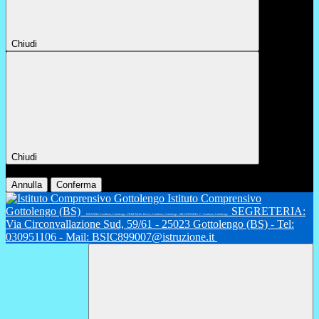
Chiudi
Chiudi
Conferma
Annulla
Conferma
Istituto Comprensivo
Gottolengo (BS)
SEGRETERIA:
INFANZIA: Gambara, Gottolengo - PRIMARIA: Fiesse, Gambara, Gottolengo - SECONDARIA 1°: Gambara, Gottolengo
Via Circonvallazione Sud, 59/61 - 25023 Gottolengo (BS) - Tel:
030951106 - Mail: BSIC899007@istruzione.it