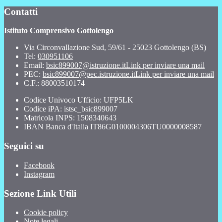
Contatti
Istituto Comprensivo Gottolengo
Via Circonvallazione Sud, 59/61 - 25023 Gottolengo (BS)
Tel:
030951106
Email:
bsic899007@istruzione.it
Link per inviare una mail
PEC:
bsic899007@pec.istruzione.it
Link per inviare una mail
C.F.: 88003510174
Codice Univoco Ufficio: UFP5LK
Codice iPA: istsc_bsic899007
Matricola INPS: 1508340643
IBAN Banca d'Italia IT86G0100004306TU0000008587
Seguici su
Facebook
Instagram
Sezione Link Utili
Cookie policy
Note legali