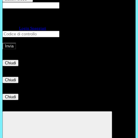
E-mail
Verrà inviato un messaggio
all'indirizzo indicato con le istruzioni necessarie.
Non hai una e-mail associata al nome utente? Effettua il reset della password
tramite la
Login Spaggiari
E-mail inviata, si prega di controllare la casella di posta elettronica!
Errore
Chiudi
Successo
Chiudi
Informazione
Chiudi
Attendere...
Attendere il completamento dell'operazione...