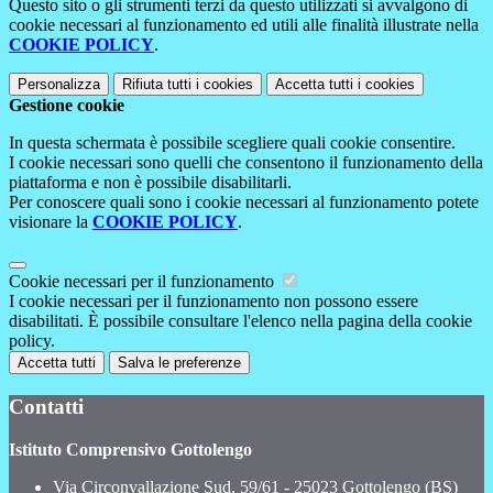
Questo sito o gli strumenti terzi da questo utilizzati si avvalgono di
cookie necessari al funzionamento ed utili alle finalità illustrate nella
COOKIE POLICY
.
Personalizza
Rifiuta tutti
i cookies
Accetta tutti
i cookies
Gestione cookie
In questa schermata è possibile scegliere quali cookie consentire.
I cookie necessari sono quelli che consentono il funzionamento della
piattaforma e non è possibile disabilitarli.
Per conoscere quali sono i cookie necessari al funzionamento potete
visionare la
COOKIE POLICY
.
Cookie necessari per il funzionamento
I cookie necessari per il funzionamento non possono essere
disabilitati. È possibile consultare l'elenco nella pagina della cookie
policy.
Accetta tutti
Salva le preferenze
Contatti
Istituto Comprensivo Gottolengo
Via Circonvallazione Sud, 59/61 - 25023 Gottolengo (BS)