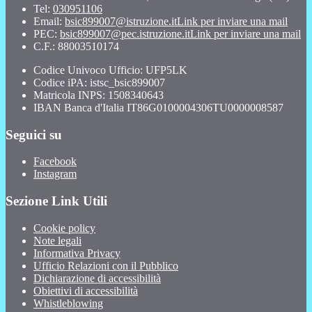
Tel:
030951106
Email:
bsic899007@istruzione.it
Link per inviare una mail
PEC:
bsic899007@pec.istruzione.it
Link per inviare una mail
C.F.: 88003510174
Codice Univoco Ufficio: UFP5LK
Codice iPA: istsc_bsic899007
Matricola INPS: 1508340643
IBAN Banca d'Italia IT86G0100004306TU0000008587
Seguici su
Facebook
Instagram
Sezione Link Utili
Cookie policy
Note legali
Informativa Privacy
Ufficio Relazioni con il Pubblico
Dichiarazione di accessibilità
Obiettivi di accessibilità
Whistleblowing