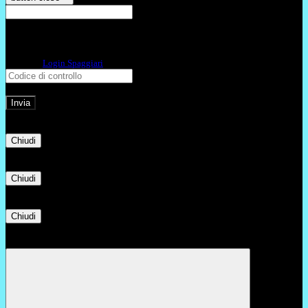
E-mail
Verrà inviato un messaggio
all'indirizzo indicato con le istruzioni necessarie.
Non hai una e-mail associata al nome utente? Effettua il reset della password
tramite la
Login Spaggiari
E-mail inviata, si prega di controllare la casella di posta elettronica!
Errore
Chiudi
Successo
Chiudi
Informazione
Chiudi
Attendere...
Attendere il completamento dell'operazione...