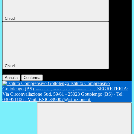
Chiudi
Chiudi
Conferma
Annulla
Conferma
Istituto Comprensivo
Gottolengo (BS)
SEGRETERIA:
INFANZIA: Gambara, Gottolengo - PRIMARIA: Fiesse, Gambara, Gottolengo - SECONDARIA 1°: Gambara, Gottolengo
Via Circonvallazione Sud, 59/61 - 25023 Gottolengo (BS) - Tel:
030951106 - Mail: BSIC899007@istruzione.it