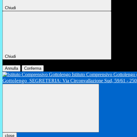
Chiudi
Chiudi
Conferma
Annulla
Conferma
Istituto Comprensivo Gottolengo
Gottolengo
SEGRETERIA: Via Circonvallazione Sud, 59/61 - 2502
close