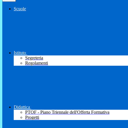
Scuole
Istituto
Segreteria
Regolamenti
Didattica
PTOF - Piano Triennale dell'Offerta Formativa
Progetti