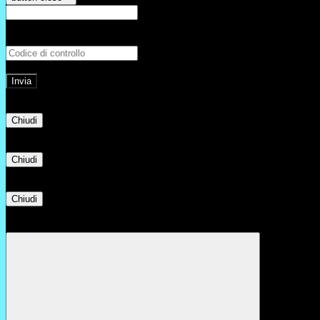
E-mail
Verrà inviato un messaggio all'indirizz
Non hai una e-mail associata al nome utente? Effettua il reset della password tram
E-mail inviata, si prega di controllare la casella di posta elettronica!
Errore
Chiudi
Successo
Chiudi
Informazione
Chiudi
Attendere...
Attendere il completamento dell'operazione...