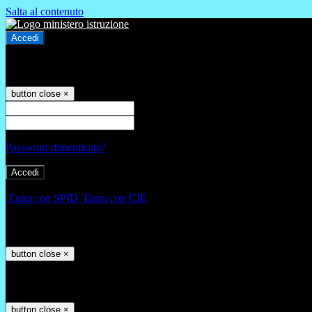
Salta al contenuto
Accedi
Accedi
button close
×
Nome Utente
Password
Password dimenticata?
-
Entra con SPID
Entra con CIE
Seleziona utente
button close
×
Recupero password
button close
×