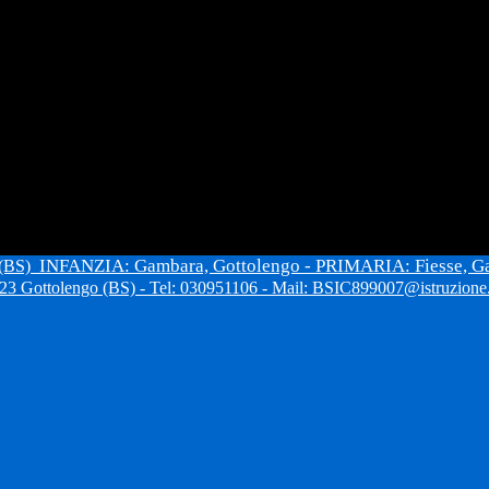
INFANZIA: Gambara, Gottolengo - PRIMARIA: Fiesse, G
 (BS)
3 Gottolengo (BS) - Tel: 030951106 - Mail: BSIC899007@istruzione