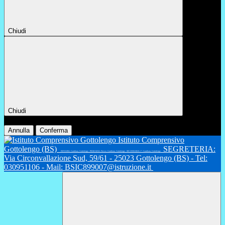
Chiudi
Chiudi
Conferma
Annulla
Conferma
Istituto Comprensivo
Gottolengo (BS)
SEGRETERIA:
INFANZIA: Gambara, Gottolengo - PRIMARIA: Fiesse, Gambara, Gottolengo - SECONDARIA 1°: Gambara, Gottolengo
Via Circonvallazione Sud, 59/61 - 25023 Gottolengo (BS) - Tel:
030951106 - Mail: BSIC899007@istruzione.it