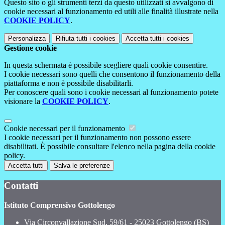
Questo sito o gli strumenti terzi da questo utilizzati si avvalgono di
cookie necessari al funzionamento ed utili alle finalità illustrate nella
COOKIE POLICY
.
Personalizza
Rifiuta tutti
i cookies
Accetta tutti
i cookies
Gestione cookie
In questa schermata è possibile scegliere quali cookie consentire.
I cookie necessari sono quelli che consentono il funzionamento della
piattaforma e non è possibile disabilitarli.
Per conoscere quali sono i cookie necessari al funzionamento potete
visionare la
COOKIE POLICY
.
Cookie necessari per il funzionamento
I cookie necessari per il funzionamento non possono essere
disabilitati. È possibile consultare l'elenco nella pagina della cookie
policy.
Accetta tutti
Salva le preferenze
Contatti
Istituto Comprensivo Gottolengo
Via Circonvallazione Sud, 59/61 - 25023 Gottolengo (BS)