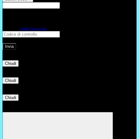
E-mail
Verrà inviato un messaggio
all'indirizzo indicato con le istruzioni necessarie.
Non hai una e-mail associata al nome utente? Effettua il reset della password
tramite la
Login Spaggiari
E-mail inviata, si prega di controllare la casella di posta elettronica!
Errore
Chiudi
Successo
Chiudi
Informazione
Chiudi
Attendere...
Attendere il completamento dell'operazione...