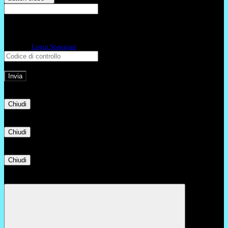
E-mail
Verrà inviato un messaggio
all'indirizzo indicato con le istruzioni necessarie.
Non hai una e-mail associata al nome utente? Effettua il reset della password
tramite la
Login Spaggiari
E-mail inviata, si prega di controllare la casella di posta elettronica!
Errore
Chiudi
Successo
Chiudi
Informazione
Chiudi
Attendere...
Attendere il completamento dell'operazione...