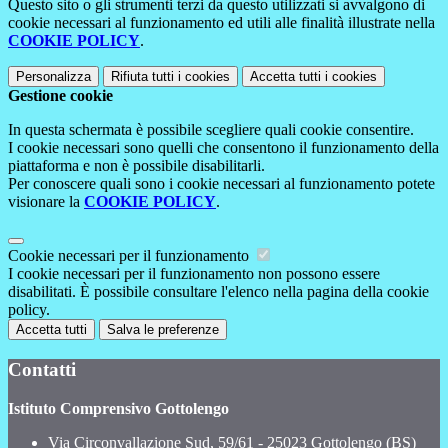
Questo sito o gli strumenti terzi da questo utilizzati si avvalgono di
cookie necessari al funzionamento ed utili alle finalità illustrate nella
COOKIE POLICY
.
Personalizza
Rifiuta tutti
i cookies
Accetta tutti
i cookies
Gestione cookie
In questa schermata è possibile scegliere quali cookie consentire.
I cookie necessari sono quelli che consentono il funzionamento della
piattaforma e non è possibile disabilitarli.
Per conoscere quali sono i cookie necessari al funzionamento potete
visionare la
COOKIE POLICY
.
Cookie necessari per il funzionamento
I cookie necessari per il funzionamento non possono essere
disabilitati. È possibile consultare l'elenco nella pagina della cookie
policy.
Accetta tutti
Salva le preferenze
Contatti
Istituto Comprensivo Gottolengo
Via Circonvallazione Sud, 59/61 - 25023 Gottolengo (BS)