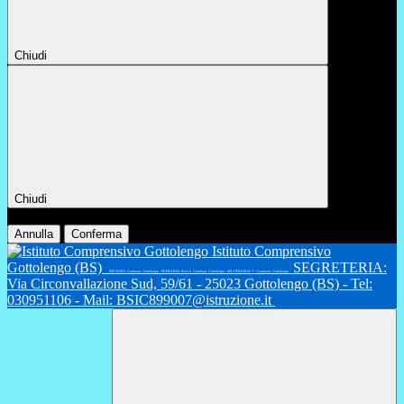
Chiudi
Chiudi
Conferma
Annulla
Conferma
Istituto Comprensivo
Gottolengo (BS)
SEGRETERIA:
INFANZIA: Gambara, Gottolengo - PRIMARIA: Fiesse, Gambara, Gottolengo - SECONDARIA 1°: Gambara, Gottolengo
Via Circonvallazione Sud, 59/61 - 25023 Gottolengo (BS) - Tel:
030951106 - Mail: BSIC899007@istruzione.it