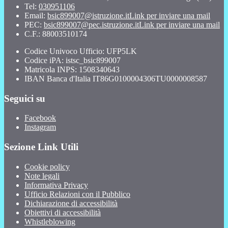
Tel:
030951106
Email:
bsic899007@istruzione.it
Link per inviare una mail
PEC:
bsic899007@pec.istruzione.it
Link per inviare una mail
C.F.: 88003510174
Codice Univoco Ufficio: UFP5LK
Codice iPA: istsc_bsic899007
Matricola INPS: 1508340643
IBAN Banca d'Italia IT86G0100004306TU0000008587
Seguici su
Facebook
Instagram
Sezione Link Utili
Cookie policy
Note legali
Informativa Privacy
Ufficio Relazioni con il Pubblico
Dichiarazione di accessibilità
Obiettivi di accessibilità
Whistleblowing