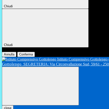
Chiudi
Chiudi
Conferma
Annulla
Conferma
Istituto Comprensivo Gottolengo
Gottolengo
SEGRETERIA: Via Circonvallazione Sud, 59/61 - 2502
close