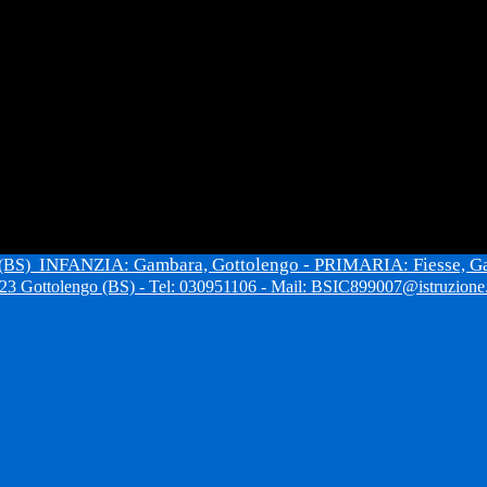
INFANZIA: Gambara, Gottolengo - PRIMARIA: Fiesse, G
 (BS)
3 Gottolengo (BS) - Tel: 030951106 - Mail: BSIC899007@istruzione