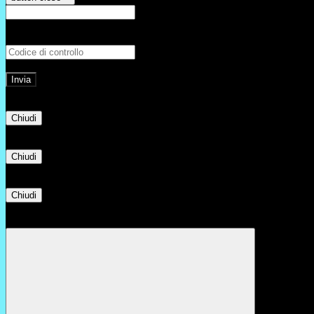
E-mail
Verrà inviato un messaggio all'indirizz
Non hai una e-mail associata al nome utente? Effettua il reset della password tram
E-mail inviata, si prega di controllare la casella di posta elettronica!
Errore
Chiudi
Successo
Chiudi
Informazione
Chiudi
Attendere...
Attendere il completamento dell'operazione...