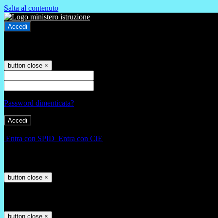
Salta al contenuto
Accedi
Accedi
button close
×
Nome Utente
Password
Password dimenticata?
-
Entra con SPID
Entra con CIE
Seleziona utente
button close
×
Recupero password
button close
×