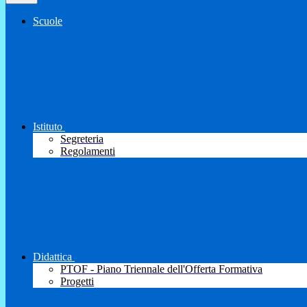
Scuole
Istituto
Segreteria
Regolamenti
Didattica
PTOF - Piano Triennale dell'Offerta Formativa
Progetti