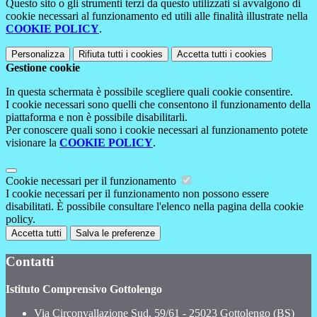
Questo sito o gli strumenti terzi da questo utilizzati si avvalgono di
cookie necessari al funzionamento ed utili alle finalità illustrate nella
COOKIE POLICY
.
Personalizza
Rifiuta tutti
i cookies
Accetta tutti
i cookies
Gestione cookie
In questa schermata è possibile scegliere quali cookie consentire.
I cookie necessari sono quelli che consentono il funzionamento della
piattaforma e non è possibile disabilitarli.
Per conoscere quali sono i cookie necessari al funzionamento potete
visionare la
COOKIE POLICY
.
Cookie necessari per il funzionamento
I cookie necessari per il funzionamento non possono essere
disabilitati. È possibile consultare l'elenco nella pagina della cookie
policy.
Accetta tutti
Salva le preferenze
Contatti
Istituto Comprensivo Gottolengo
Via Circonvallazione Sud, 59/61 - 25023 Gottolengo (BS)