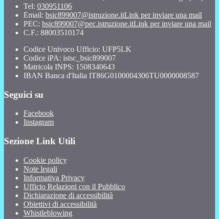
Tel:
030951106
Email:
bsic899007@istruzione.it
Link per inviare una mail
PEC:
bsic899007@pec.istruzione.it
Link per inviare una mail
C.F.: 88003510174
Codice Univoco Ufficio: UFP5LK
Codice iPA: istsc_bsic899007
Matricola INPS: 1508340643
IBAN Banca d'Italia IT86G0100004306TU0000008587
Seguici su
Facebook
Instagram
Sezione Link Utili
Cookie policy
Note legali
Informativa Privacy
Ufficio Relazioni con il Pubblico
Dichiarazione di accessibilità
Obiettivi di accessibilità
Whistleblowing