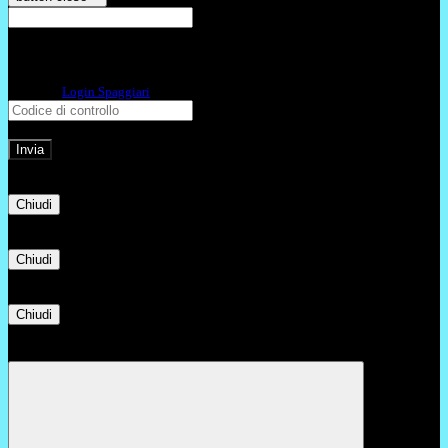
E-mail
Verrà inviato un messaggio
all'indirizzo indicato con le istruzioni necessarie.
Non hai una e-mail associata al nome utente? Effettua il reset della password
tramite la
Login Spaggiari
E-mail inviata, si prega di controllare la casella di posta elettronica!
Errore
Chiudi
Successo
Chiudi
Informazione
Chiudi
Attendere...
Attendere il completamento dell'operazione...