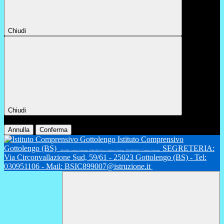
Chiudi
Chiudi
Conferma
Annulla
Conferma
Istituto Comprensivo
Gottolengo (BS)
SEGRETERIA:
INFANZIA: Gambara, Gottolengo - PRIMARIA: Fiesse, Gambara, Gottolengo - SECONDARIA 1°: Gambara, Gottolengo
Via Circonvallazione Sud, 59/61 - 25023 Gottolengo (BS) - Tel:
030951106 - Mail: BSIC899007@istruzione.it