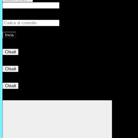
E-mail
Verrà inviato un messaggio all'indirizz
Non hai una e-mail associata al nome utente? Effettua il reset della password tram
E-mail inviata, si prega di controllare la casella di posta elettronica!
Errore
Chiudi
Successo
Chiudi
Informazione
Chiudi
Attendere...
Attendere il completamento dell'operazione...