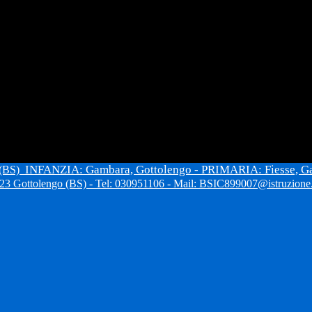
INFANZIA: Gambara, Gottolengo - PRIMARIA: Fiesse, G
 (BS)
3 Gottolengo (BS) - Tel: 030951106 - Mail: BSIC899007@istruzione