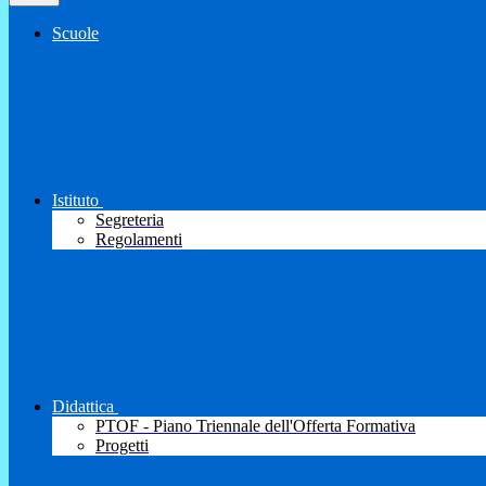
Scuole
Istituto
Segreteria
Regolamenti
Didattica
PTOF - Piano Triennale dell'Offerta Formativa
Progetti