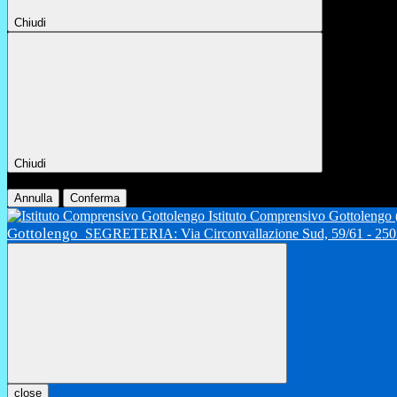
Chiudi
Chiudi
Conferma
Annulla
Conferma
Istituto Comprensivo Gottolengo
Gottolengo
SEGRETERIA: Via Circonvallazione Sud, 59/61 - 2502
close