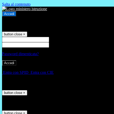
Salta al contenuto
Accedi
Accedi
button close
×
Nome Utente
Password
Password dimenticata?
-
Entra con SPID
Entra con CIE
Seleziona utente
button close
×
Recupero password
button close
×