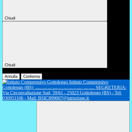
Chiudi
Chiudi
Conferma
Annulla
Conferma
Istituto Comprensivo
Gottolengo (BS)
SEGRETERIA:
INFANZIA: Gambara, Gottolengo - PRIMARIA: Fiesse, Gambara, Gottolengo - SECONDARIA 1°: Gambara, Gottolengo
Via Circonvallazione Sud, 59/61 - 25023 Gottolengo (BS) - Tel:
030951106 - Mail: BSIC899007@istruzione.it