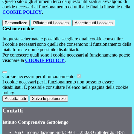
Questo sito o gli strumenti terzi da questo utilizzati si avvalgono di
cookie necessari al funzionamento ed utili alle finalità illustrate nella
COOKIE POLICY
.
Personalizza
Rifiuta tutti
i cookies
Accetta tutti
i cookies
Gestione cookie
In questa schermata è possibile scegliere quali cookie consentire.
I cookie necessari sono quelli che consentono il funzionamento della
piattaforma e non è possibile disabilitarli.
Per conoscere quali sono i cookie necessari al funzionamento potete
visionare la
COOKIE POLICY
.
Cookie necessari per il funzionamento
I cookie necessari per il funzionamento non possono essere
disabilitati. È possibile consultare l'elenco nella pagina della cookie
policy.
Accetta tutti
Salva le preferenze
Contatti
Istituto Comprensivo Gottolengo
Via Circonvallazione Sud, 59/61 - 25023 Gottolengo (BS)