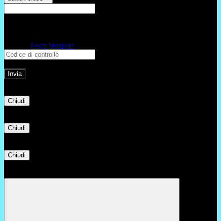
E-mail
Verrà inviato un messaggio
all'indirizzo indicato con le istruzioni necessarie.
Non hai una e-mail associata al nome utente? Effettua il reset della password
tramite la
Login Spaggiari
E-mail inviata, si prega di controllare la casella di posta elettronica!
Errore
Chiudi
Successo
Chiudi
Informazione
Chiudi
Attendere...
Attendere il completamento dell'operazione...