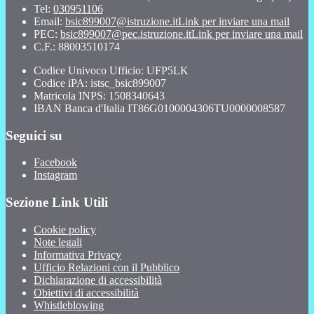
Tel:
030951106
Email:
bsic899007@istruzione.it
Link per inviare una mail
PEC:
bsic899007@pec.istruzione.it
Link per inviare una mail
C.F.: 88003510174
Codice Univoco Ufficio: UFP5LK
Codice iPA: istsc_bsic899007
Matricola INPS: 1508340643
IBAN Banca d'Italia IT86G0100004306TU0000008587
Seguici su
Facebook
Instagram
Sezione Link Utili
Cookie policy
Note legali
Informativa Privacy
Ufficio Relazioni con il Pubblico
Dichiarazione di accessibilità
Obiettivi di accessibilità
Whistleblowing