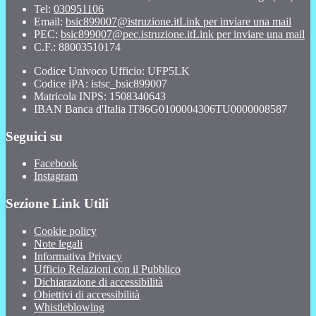
Tel:
030951106
Email:
bsic899007@istruzione.it
Link per inviare una mail
PEC:
bsic899007@pec.istruzione.it
Link per inviare una mail
C.F.: 88003510174
Codice Univoco Ufficio: UFP5LK
Codice iPA: istsc_bsic899007
Matricola INPS: 1508340643
IBAN Banca d'Italia IT86G0100004306TU0000008587
Seguici su
Facebook
Instagram
Sezione Link Utili
Cookie policy
Note legali
Informativa Privacy
Ufficio Relazioni con il Pubblico
Dichiarazione di accessibilità
Obiettivi di accessibilità
Whistleblowing