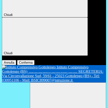
Chiudi
Chiudi
Conferma
Annulla
Conferma
Istituto Comprensivo
Gottolengo (BS)
SEGRETERIA:
INFANZIA: Gambara, Gottolengo - PRIMARIA: Fiesse, Gambara, Gottolengo - SECONDARIA 1°: Gambara, Gottolengo
Via Circonvallazione Sud, 59/61 - 25023 Gottolengo (BS) - Tel:
030951106 - Mail: BSIC899007@istruzione.it