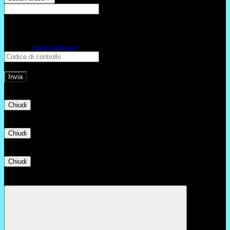
E-mail
Verrà inviato un messaggio
all'indirizzo indicato con le istruzioni necessarie.
Non hai una e-mail associata al nome utente? Effettua il reset della password
tramite la
Login Spaggiari
E-mail inviata, si prega di controllare la casella di posta elettronica!
Errore
Chiudi
Successo
Chiudi
Informazione
Chiudi
Attendere...
Attendere il completamento dell'operazione...