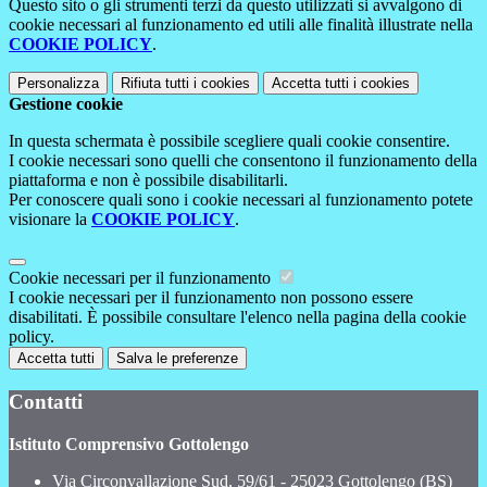
Questo sito o gli strumenti terzi da questo utilizzati si avvalgono di
cookie necessari al funzionamento ed utili alle finalità illustrate nella
COOKIE POLICY
.
Personalizza
Rifiuta tutti
i cookies
Accetta tutti
i cookies
Gestione cookie
In questa schermata è possibile scegliere quali cookie consentire.
I cookie necessari sono quelli che consentono il funzionamento della
piattaforma e non è possibile disabilitarli.
Per conoscere quali sono i cookie necessari al funzionamento potete
visionare la
COOKIE POLICY
.
Cookie necessari per il funzionamento
I cookie necessari per il funzionamento non possono essere
disabilitati. È possibile consultare l'elenco nella pagina della cookie
policy.
Accetta tutti
Salva le preferenze
Contatti
Istituto Comprensivo Gottolengo
Via Circonvallazione Sud, 59/61 - 25023 Gottolengo (BS)