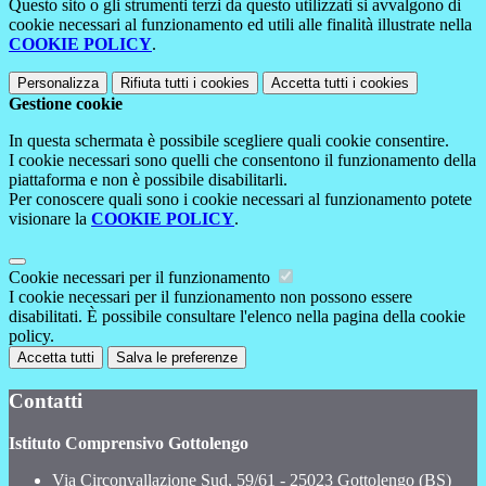
Questo sito o gli strumenti terzi da questo utilizzati si avvalgono di
cookie necessari al funzionamento ed utili alle finalità illustrate nella
COOKIE POLICY
.
Personalizza
Rifiuta tutti
i cookies
Accetta tutti
i cookies
Gestione cookie
In questa schermata è possibile scegliere quali cookie consentire.
I cookie necessari sono quelli che consentono il funzionamento della
piattaforma e non è possibile disabilitarli.
Per conoscere quali sono i cookie necessari al funzionamento potete
visionare la
COOKIE POLICY
.
Cookie necessari per il funzionamento
I cookie necessari per il funzionamento non possono essere
disabilitati. È possibile consultare l'elenco nella pagina della cookie
policy.
Accetta tutti
Salva le preferenze
Contatti
Istituto Comprensivo Gottolengo
Via Circonvallazione Sud, 59/61 - 25023 Gottolengo (BS)