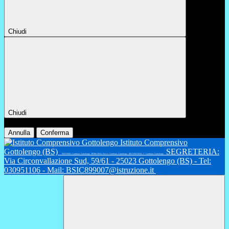
Chiudi
Chiudi
Conferma
Annulla
Conferma
Istituto Comprensivo
Gottolengo (BS)
SEGRETERIA:
INFANZIA: Gambara, Gottolengo - PRIMARIA: Fiesse, Gambara, Gottolengo - SECONDARIA 1°: Gambara, Gottolengo
Via Circonvallazione Sud, 59/61 - 25023 Gottolengo (BS) - Tel:
030951106 - Mail: BSIC899007@istruzione.it