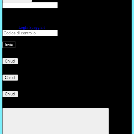
E-mail
Verrà inviato un messaggio
all'indirizzo indicato con le istruzioni necessarie.
Non hai una e-mail associata al nome utente? Effettua il reset della password
tramite la
Login Spaggiari
E-mail inviata, si prega di controllare la casella di posta elettronica!
Errore
Chiudi
Successo
Chiudi
Informazione
Chiudi
Attendere...
Attendere il completamento dell'operazione...