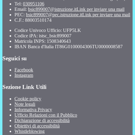
Tel:
030951106
Email:
bsic899007@istruzione.it
Link per inviare una mail
PEC:
bsic899007@pec.istruzione.it
Link per inviare una mail
C.F.: 88003510174
Codice Univoco Ufficio: UFP5LK
Codice iPA: istsc_bsic899007
Matricola INPS: 1508340643
IBAN Banca d'Italia IT86G0100004306TU0000008587
Seguici su
Facebook
Instagram
Sezione Link Utili
Cookie policy
Note legali
Informativa Privacy
Ufficio Relazioni con il Pubblico
Dichiarazione di accessibilità
Obiettivi di accessibilità
Whistleblowing