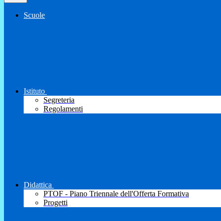
Scuole
Istituto
Segreteria
Regolamenti
Didattica
PTOF - Piano Triennale dell'Offerta Formativa
Progetti