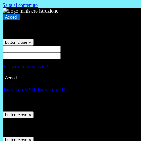
Salta al contenuto
Accedi
Accedi
button close
×
Nome Utente
Password
Password dimenticata?
-
Entra con SPID
Entra con CIE
Seleziona utente
button close
×
Recupero password
button close
×