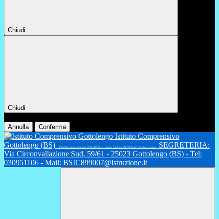
Chiudi
Chiudi
Conferma
Annulla
Conferma
Istituto Comprensivo
Gottolengo (BS)
SEGRETERIA:
INFANZIA: Gambara, Gottolengo - PRIMARIA: Fiesse, Gambara, Gottolengo - SECONDARIA 1°: Gambara, Gottolengo
Via Circonvallazione Sud, 59/61 - 25023 Gottolengo (BS) - Tel:
030951106 - Mail: BSIC899007@istruzione.it