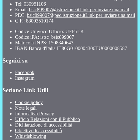
Tel:
030951106
Email:
bsic899007@istruzione.it
Link per inviare una mail
PEC:
bsic899007@pec.istruzione.it
Link per inviare una mail
C.F.: 88003510174
Codice Univoco Ufficio: UFP5LK
Codice iPA: istsc_bsic899007
Matricola INPS: 1508340643
IBAN Banca d'Italia IT86G0100004306TU0000008587
Seguici su
Facebook
Instagram
Sezione Link Utili
Cookie policy
Note legali
Informativa Privacy
Ufficio Relazioni con il Pubblico
Dichiarazione di accessibilità
Obiettivi di accessibilità
Whistleblowing