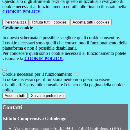
Questo sito o gli strumenti terzi da questo utilizzati si avvalgono di
cookie necessari al funzionamento ed utili alle finalità illustrate nella
COOKIE POLICY
.
Personalizza
Rifiuta tutti
i cookies
Accetta tutti
i cookies
Gestione cookie
In questa schermata è possibile scegliere quali cookie consentire.
I cookie necessari sono quelli che consentono il funzionamento della
piattaforma e non è possibile disabilitarli.
Per conoscere quali sono i cookie necessari al funzionamento potete
visionare la
COOKIE POLICY
.
Cookie necessari per il funzionamento
I cookie necessari per il funzionamento non possono essere
disabilitati. È possibile consultare l'elenco nella pagina della cookie
policy.
Accetta tutti
Salva le preferenze
Contatti
Istituto Comprensivo Gottolengo
Via Circonvallazione Sud, 59/61 - 25023 Gottolengo (BS)