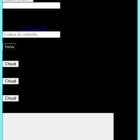
E-mail
Verrà inviato un messaggio
all'indirizzo indicato con le istruzioni necessarie.
Non hai una e-mail associata al nome utente? Effettua il reset della password
tramite la
Login Spaggiari
E-mail inviata, si prega di controllare la casella di posta elettronica!
Errore
Chiudi
Successo
Chiudi
Informazione
Chiudi
Attendere...
Attendere il completamento dell'operazione...